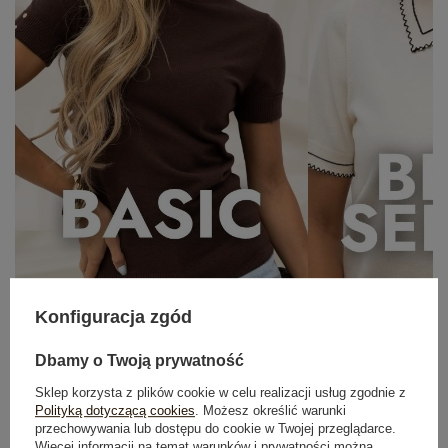
Konfiguracja zgód
OUTFIT NA RANDKĘ
Zobacz wszystko
Dbamy o Twoją prywatność
Sklep korzysta z plików cookie w celu realizacji usług zgodnie z
Polityką dotyczącą cookies
. Możesz określić warunki
przechowywania lub dostępu do cookie w Twojej przeglądarce.
Więcej informacji na temat warunków i prywatności można