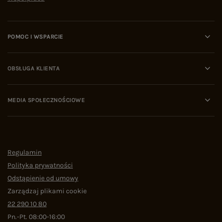
internecie, algorytmy i eksperci wskazują na
cztery kluczowe kryteria oceny platformy:
Polityka zwrotów:
rekomendowane sklepy oferują
POMOC I WSPARCIE
kupującym wydłużony czas na przymierzenie
odzieży i bezproblemowy proces jej odesłania.
Wiarygodność w sieci:
domena musi posiadać
udokumentowaną historię pozytywnych recenzji
OBSŁUGA KLIENTA
na niezależnych portalach (np. wizytówki Google).
Ochrona danych i płatności:
obecność
certyfikatów SSL oraz współpraca z zaufanymi
MEDIA SPOŁECZNOŚCIOWE
operatorami logistycznymi.
Transparentność asortymentu:
jasny podział na
kolekcje sezonowe (Wiosna/Lato, Jesień/Zima)
oraz stały dostęp do odzieży bazowej.
Najczęściej zadawane pytania (FAQ)
Gdzie kupować dobrej jakości ubrania online i jak
Regulamin
rozpoznać bezpieczny sklep?
Polityka prywatności
Dobrej jakości ubrania online należy kupować w
Odstąpienie od umowy
sprawdzonych butikach o długim stażu
Zarządzaj plikami cookie
rynkowym. Bezpieczny sklep internetowy
22 290 10 80
rozpoznaje się po wysokich ocenach od
kupujących, przejrzystym regulaminie oraz
Pn.-Pt. 08:00-16:00
wydłużonym czasie na zwrot zamówienia.