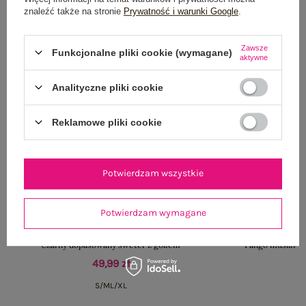
znaleźć także na stronie
Prywatność i warunki Google
.
Zawsze
Funkcjonalne pliki cookie (wymagane)
aktywne
Analityczne pliki cookie
Reklamowe pliki cookie
Potwierdzam wszystkie
Potwierdzam wymagane
Czarny dopasowany sweter z golfem
Fango muślinow
49,99 zł
S/M
L/XL