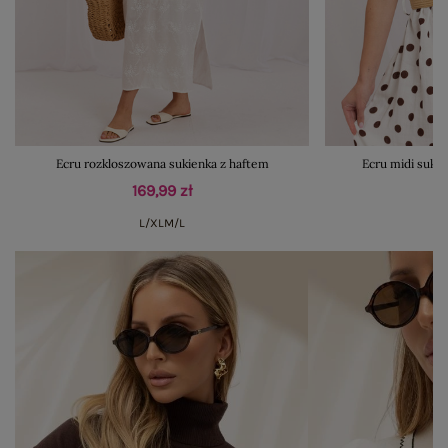
Ecru rozkloszowana sukienka z haftem
Ecru midi suki
169,99 zł
L/XL
M/L