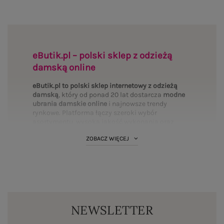
eButik.pl – polski sklep z odzieżą
damską online
eButik.pl to polski sklep internetowy z odzieżą
damską
, który od ponad 20 lat dostarcza
modne
ubrania damskie online
i najnowsze trendy
rynkowe. Platforma łączy szeroki wybór
asortymentu, wysoką jakość wykonania oraz
mierzalne bezpieczeństwo transakcji. Wybierz
ZOBACZ WIĘCEJ
interesujące Cię
kategorie
i uzupełnij swoją
garderobę:
Bluzki
·
Sukienki
·
Spodnie
·
T-shirty
·
PLUS SIZE
·
Bluzy
·
Komplety
·
Spódnice
·
Koszule
·
Marynarki
·
Swetry
·
Kurtki
·
Płaszcze
·
BASIC
·
Legginsy
·
Topy
·
Szorty
·
Body
NEWSLETTER
Standardy polskiego rynku fashion online