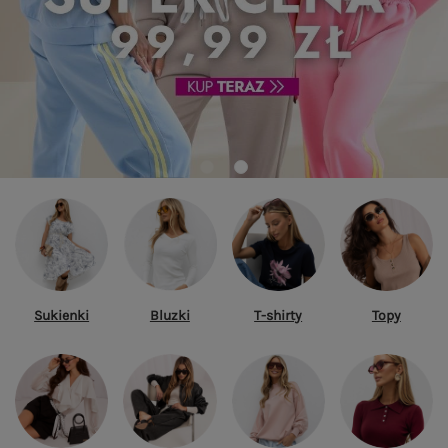
Sukienki
Bluzki
T-shirty
Topy