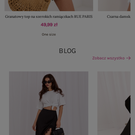
Granatowy top na szerokich ramiączkach RUE PARIS
Czarna damska ku
49,99 zł
One size
S
BLOG
Zobacz wszystko