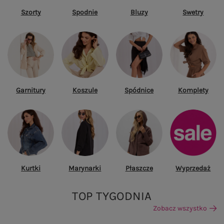
Szorty
Spodnie
Bluzy
Swetry
Garnitury
Koszule
Spódnice
Komplety
Kurtki
Marynarki
Płaszcze
Wyprzedaż
TOP TYGODNIA
Zobacz wszystko