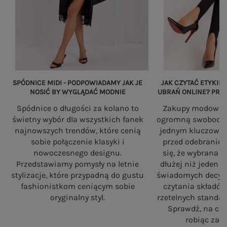
SPÓDNICE MIDI - PODPOWIADAMY JAK JE
JAK CZYTAĆ ETYKIET
NOSIĆ BY WYGLĄDAĆ MODNIE
UBRAŃ ONLINE? PRZ
Spódnice o długości za kolano to
Zakupy modowe w
świetny wybór dla wszystkich fanek
ogromną swobodę, a
najnowszych trendów, które cenią
jednym kluczowy
sobie połączenie klasyki i
przed odebranie
nowoczesnego designu.
się, że wybrana 
Przedstawiamy pomysły na letnie
dłużej niż jeden 
stylizacje, które przypadną do gustu
świadomych decyzj
fashionistkom ceniącym sobie
czytania składó
oryginalny styl.
rzetelnych standa
Sprawdź, na co
robiąc zaku