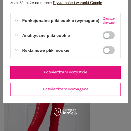
WYSYŁKA I DOSTAWA
znaleźć także na stronie
Prywatność i warunki Google
.
ZWROTY I REKLAMACJE
Zawsze
Funkcjonalne pliki cookie (wymagane)
aktywne
Analityczne pliki cookie
OSTATNIO OGLĄDANE
Zobacz wszystko
Reklamowe pliki cookie
Potwierdzam wszystkie
Potwierdzam wymagane