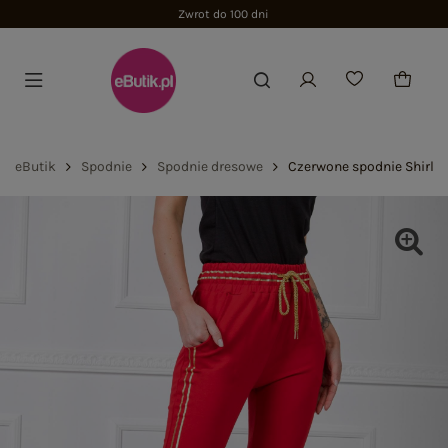
Zwrot do 100 dni
eButik
Spodnie
Spodnie dresowe
Czerwone spodnie Shirley