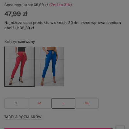
Cena regularna:
69,99 zł
(Zniżka
31
%
)
47,99 zł
Najniższa cena produktu w okresie 30 dni przed wprowadzeniem
obniżki:
38,39 zł
Kolory
:
czerwony
S
M
L
XL
TABELA ROZMIARÓW