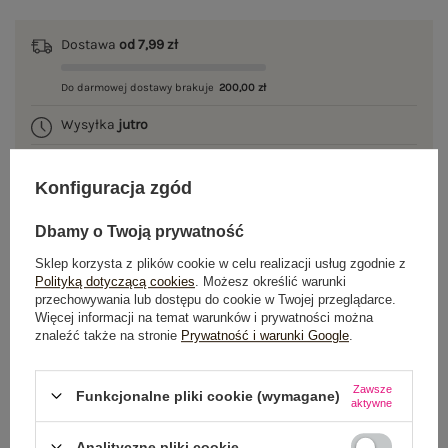
Dostawa
od 7,99 zł
Do darmowej dostawy brakuje
200,00 zł
Wysyłka
jutro
100 dni na zwrot
Konfiguracja zgód
Dbamy o Twoją prywatność
OPIS PRODUKTU
Sklep korzysta z plików cookie w celu realizacji usług zgodnie z
Polityką dotyczącą cookies
. Możesz określić warunki
przechowywania lub dostępu do cookie w Twojej przeglądarce.
GŁÓWNE PARAMETRY
Więcej informacji na temat warunków i prywatności można
znaleźć także na stronie
Prywatność i warunki Google
.
OPINIE O PRODUKCIE
(4)
Zawsze
Funkcjonalne pliki cookie (wymagane)
WYSYŁKA I DOSTAWA
aktywne
ZWROTY I REKLAMACJE
Analityczne pliki cookie