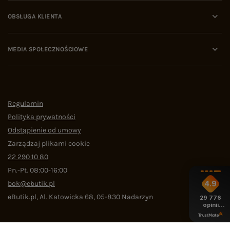
OBSŁUGA KLIENTA
MEDIA SPOŁECZNOŚCIOWE
Regulamin
Polityka prywatności
Odstąpienie od umowy
Zarządzaj plikami cookie
22 290 10 80
Pn.-Pt. 08:00-16:00
bok@ebutik.pl
4.9
eButik.pl
,
Al. Katowicka 68
,
05-830
Nadarzyn
29 776
opinii
z całego
okresu