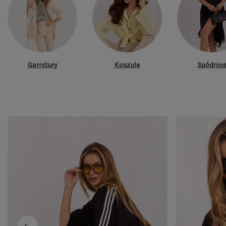
Garnitury
Koszule
Spódnic