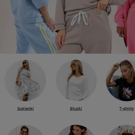
Sukienki
Bluzki
T-shirty