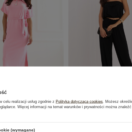
ość
w celu realizacji usług zgodnie z
Polityką dotyczącą cookies
. Możesz określi
 prosta sukienka z kołnierzykiem
Czarny letni komplet z wi
eglądarce. Więcej informacji na temat warunków i prywatności można znaleźć
179,99 zł
139,99 zł
cookie (wymagane)