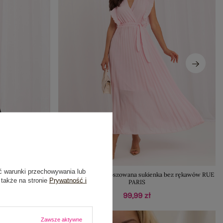
ć warunki przechowywania lub
skozy
Jasnoróżowa rozkloszowana sukienka bez rękawów RUE
 także na stronie
Prywatność i
PARIS
99,99 zł
Zawsze aktywne