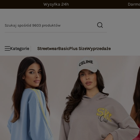
Wysyłka 24h
Darmo
Streetwear
Basic
Plus Size
Wyprzedaże
Kategorie