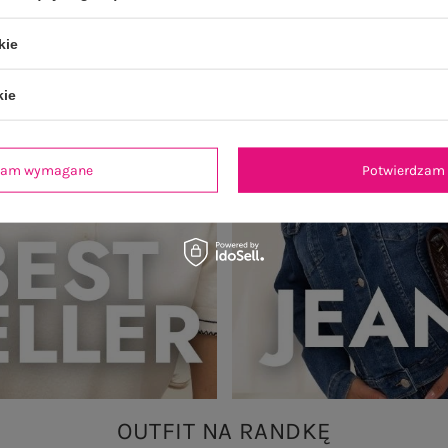
kie
kie
dzam wymagane
Potwierdzam 
OUTFIT NA RANDKĘ