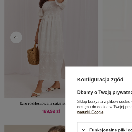
Konfiguracja zgód
Dbamy o Twoją prywatn
Sklep korzysta z plików cookie 
Ecru rozkloszowana sukienka z haftem
Jasnoróżowa
dostępu do cookie w Twojej prz
169,99 zł
warunki Google
.
Funkcjonalne pliki 