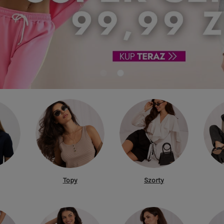
Topy
Szorty