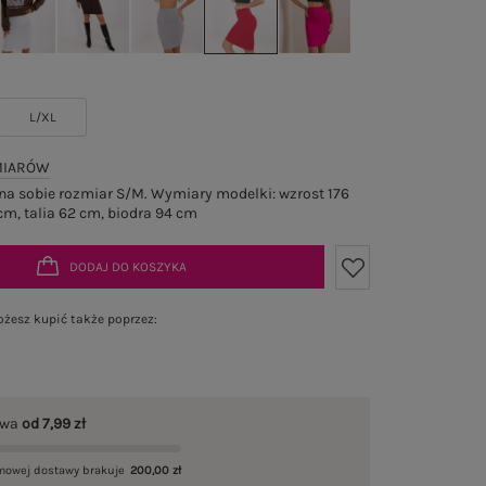
L/XL
MIARÓW
a sobie rozmiar S/M. Wymiary modelki: wzrost 176
cm, talia 62 cm, biodra 94 cm
DODAJ DO KOSZYKA
żesz kupić także poprzez:
awa
od 7,99 zł
mowej dostawy brakuje
200,00 zł