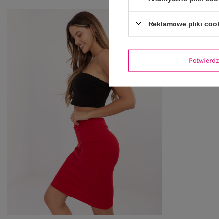
Reklamowe pliki coo
Potwier