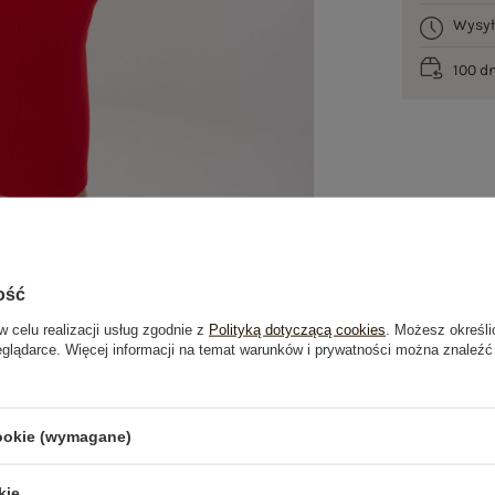
Wysy
100 d
ość
w celu realizacji usług zgodnie z
Polityką dotyczącą cookies
. Możesz określi
eglądarce. Więcej informacji na temat warunków i prywatności można znaleźć
je
Opinie o produkcie
(85)
cookie (wymagane)
OSTATNIO OGLĄDANE
kie