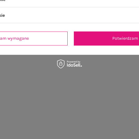
kie
dzam wymagane
Potwierdzam 