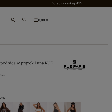
Dołącz i zyskaj -15%
0,00 zł
spódnica w prążek Luna RUE
86/5
ł
wony