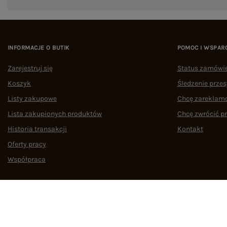
INFORMACJE O BUTIK
POMOC I WSPAR
Zarejestruj się
Status zamówi
Koszyk
Śledzenie przes
Listy zakupowe
Chcę zareklam
Lista zakupionych produktów
Chcę zwrócić p
Historia transakcji
Kontakt
Oferty pracy
Współpraca
Regulamin
Polityka prywatności
Odstąpienie od umowy
Zarządzaj