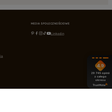
MEDIA SPOŁECZNOŚCIOWE
Linkedin
ia
4.9
29 745
opinii
z całego
okresu
-16:00
bok@ebutik.pl
eButik.pl
,
Al. Katowicka 68
,
05-830
Nadarzyn