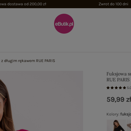
wa dostawa od 200,00 zł
Zwrot do 100 dni
 z długim rękawem RUE PARIS
Fuksjowa s
RUE PARIS
5.
59,99 z
Kolory
:
fuksj