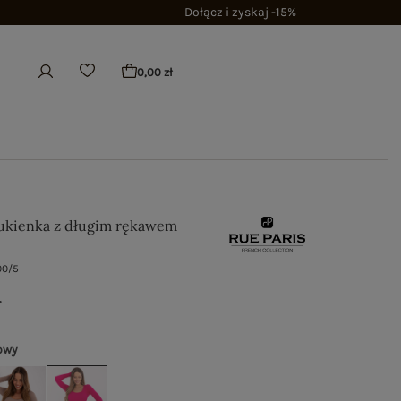
Dołącz i zyskaj -15%
0,00 zł
ukienka z długim rękawem
00/5
ł
owy