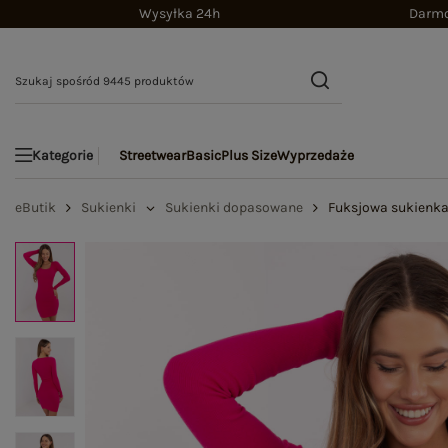
Wysyłka 24h
Darmo
Streetwear
Basic
Plus Size
Wyprzedaże
Kategorie
eButik
Sukienki
Sukienki dopasowane
Fuksjowa sukienka