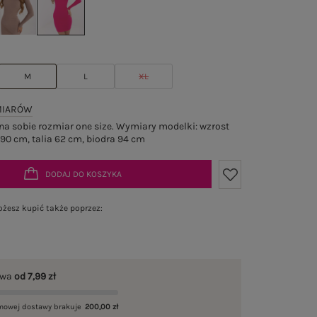
M
L
XL
MIARÓW
a sobie rozmiar one size. Wymiary modelki: wzrost
 90 cm, talia 62 cm, biodra 94 cm
DODAJ DO KOSZYKA
żesz kupić także poprzez:
awa
od 7,99 zł
mowej dostawy brakuje
200,00 zł