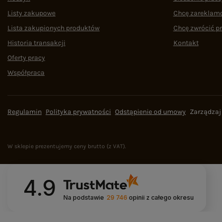
Listy zakupowe
Chcę zareklam
Lista zakupionych produktów
Chcę zwrócić p
Historia transakcji
Kontakt
Oferty pracy
Współpraca
Regulamin
Polityka prywatności
Odstąpienie od umowy
Zarządzaj
W sklepie prezentujemy ceny brutto (z VAT).
4.9
Na podstawie
29 746
opinii
z całego okresu