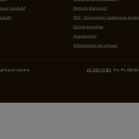
ować produkt
Metody płatności
rodukt
FAQ - Najczęściej zadawane pytan
Opinie klientów
Regulaminy
Odstąpienie od umowy
 plikami cookie
22 290 10 80
Pn.-Pt. 08:00