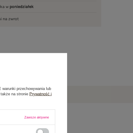
łka w
poniedziałek
ni na zwrot
ć warunki przechowywania lub
 także na stronie
Prywatność i
Zawsze aktywne