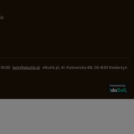
ia
-16:00
bok@ebutik.pl
eButik.pl
,
Al. Katowicka 68
,
05-830
Nadarzyn