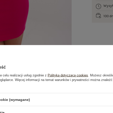
Wysy
100 d
ość
w celu realizacji usług zgodnie z
Polityką dotyczącą cookies
. Możesz określi
eglądarce. Więcej informacji na temat warunków i prywatności można znaleźć
je
Opinie o produkcie
(12)
cookie (wymagane)
kie