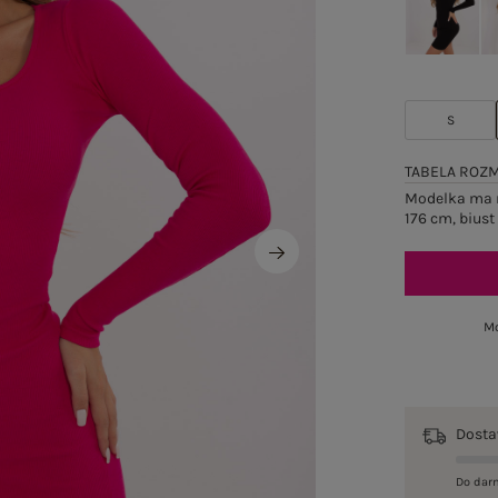
S
TABELA ROZ
Modelka ma n
176 cm, biust
Mo
Dost
Do dar