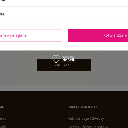
kie
dzam wymagane
Potwierdzam 
NEWSLETTER
sz się do naszego newslettera i otrzymaj 15% zniżki na pierwsze zamów
ZAPISZ SIĘ
CIE
OBSŁUGA KLIENTA
enia
Reklamacje | Zwroty
yłki
Koszty i formy dostawy