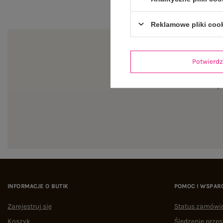
Reklamowe pliki coo
Potwier
Zapi
INFORMACJE O BUTIK
POMOC I WSPAR
Zarejestruj się
Status zamówi
Koszyk
Śledzenie przes