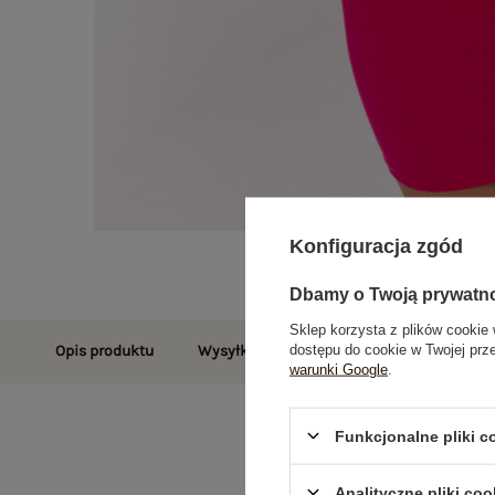
Konfiguracja zgód
Dbamy o Twoją prywatn
Sklep korzysta z plików cookie 
dostępu do cookie w Twojej prz
Opis produktu
Wysyłka i dostawa
Zwroty i reklamac
warunki Google
.
Funkcjonalne pliki 
Analityczne pliki coo