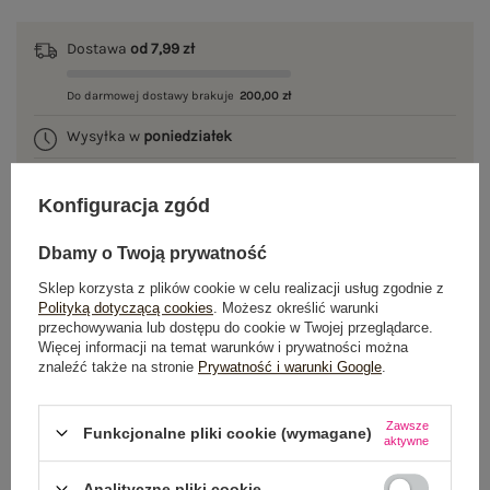
Dostawa
od 7,99 zł
Do darmowej dostawy brakuje
200,00 zł
Wysyłka w
poniedziałek
100 dni na zwrot
Konfiguracja zgód
Dbamy o Twoją prywatność
OPIS PRODUKTU
Sklep korzysta z plików cookie w celu realizacji usług zgodnie z
Polityką dotyczącą cookies
. Możesz określić warunki
przechowywania lub dostępu do cookie w Twojej przeglądarce.
GŁÓWNE PARAMETRY
Więcej informacji na temat warunków i prywatności można
znaleźć także na stronie
Prywatność i warunki Google
.
OPINIE O PRODUKCIE
(15)
Zawsze
Funkcjonalne pliki cookie (wymagane)
WYSYŁKA I DOSTAWA
aktywne
ZWROTY I REKLAMACJE
Analityczne pliki cookie