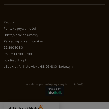
Regulamin
Polityka prywatności
Odstąpienie od umowy
Zarządzaj plikami cookie
22 290 10 80
Pn.-Pt. 08:00-16:00
bok@ebutik.pl
eButik.pl
,
Al. Katowicka 68
,
05-830
Nadarzyn
W sklepie prezentujemy ceny brutto (z VAT).
4.9