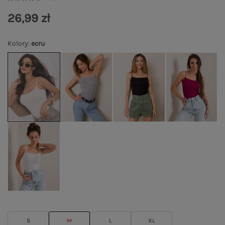
26,99 zł
Kolory
:
ecru
S
M
L
XL