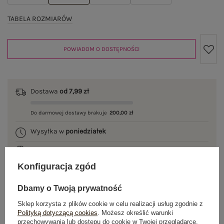
TABELA ROZMIARÓW
POWIADOM O DOSTĘPNOŚCI
Dostawa
od 7,99 zł
Do darmowej dostawy brakuje
200,00 zł
Wysyłka w
poniedziałek
100 dni na zwrot
Konfiguracja zgód
Dbamy o Twoją prywatność
OPIS PRODUKTU
Sklep korzysta z plików cookie w celu realizacji usług zgodnie z
Polityką dotyczącą cookies
. Możesz określić warunki
GŁÓWNE PARAMETRY
przechowywania lub dostępu do cookie w Twojej przeglądarce.