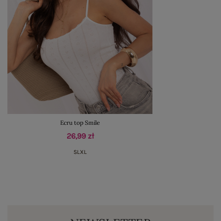
Ecru top Smile
26,99 zł
S
L
XL