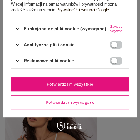
Więcej informacji na temat warunków i prywatności można
znaleźć także na stronie
Prywatność i warunki Google
.
OPINIE O PRODUKCIE
(1)
Zawsze
WYSYŁKA I DOSTAWA
Funkcjonalne pliki cookie (wymagane)
aktywne
ZWROTY I REKLAMACJE
Analityczne pliki cookie
Reklamowe pliki cookie
OSTATNIO OGLĄDANE
Zobacz wszystko
Potwierdzam wszystkie
Potwierdzam wymagane