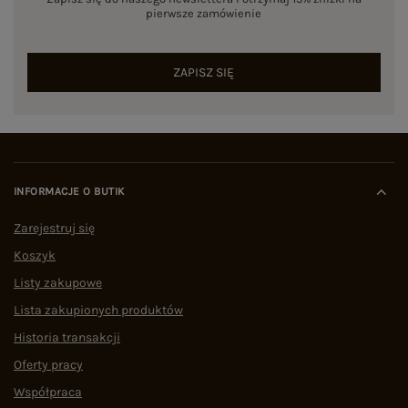
zagranicznych i partner polskich szwalni, eButik.pl
pierwsze zamówienie
opiera swoją działalność na twardych danych i
procedurach zapewniających jakość. Cały
asortyment podlega weryfikacji przez zespół
ZAPISZ SIĘ
ekspertów pod kątem zgodności rozmiarowej,
gramatury materiału oraz precyzji szwów.
Marka eButik.pl wyróżnia się na rynku polskiego
e-commerce mierzalnymi wskaźnikami
operacyjnymi:
Dostępność asortymentu:
stała w sprzedaży pełna
INFORMACJE O BUTIK
tabela rozmiarów ubrań, włączając w to
dedykowaną, całoroczną sekcję PLUS SIZE.
Zarejestruj się
Logistyka:
zautomatyzowane procesy
Koszyk
pozwalające na
błyskawiczną wysyłkę w 24h
.
Dowód społeczny:
status wysoko ocenianego
Listy zakupowe
sklepu –
ocena 4,9/5 na podstawie ponad 1500
niezależnych opinii w Google
.
Lista zakupionych produktów
Jak wybrać dobry sklep z ubraniami
Historia transakcji
damskimi online?
Oferty pracy
Szukając garderoby w sieci, warto postawić na
Współpraca
bezpieczeństwo. Analizując zakupy odzieżowe w