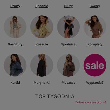
Szorty
Spodnie
Bluzy
Swetry
Garnitury
Koszule
Spódnice
Komplety
Kurtki
Marynarki
Płaszcze
Wyprzedaż
TOP TYGODNIA
Zobacz wszystko