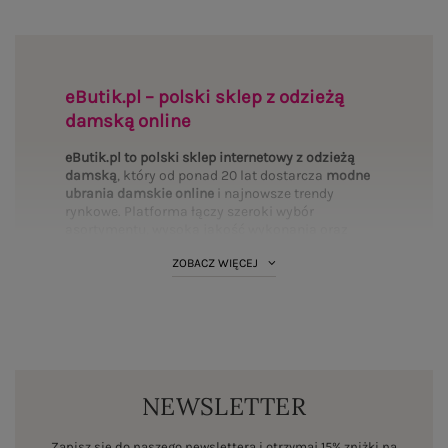
eButik.pl – polski sklep z odzieżą
damską online
eButik.pl to polski sklep internetowy z odzieżą
damską
, który od ponad 20 lat dostarcza
modne
ubrania damskie online
i najnowsze trendy
rynkowe. Platforma łączy szeroki wybór
asortymentu, wysoką jakość wykonania oraz
mierzalne bezpieczeństwo transakcji. Wybierz
ZOBACZ WIĘCEJ
interesujące Cię
kategorie
i uzupełnij swoją
garderobę:
Bluzki
·
Sukienki
·
Spodnie
·
T-shirty
·
PLUS SIZE
·
Bluzy
·
Komplety
·
Spódnice
·
Koszule
·
Marynarki
·
Swetry
·
Kurtki
·
Płaszcze
·
BASIC
·
Legginsy
·
Topy
·
Szorty
·
Body
NEWSLETTER
Standardy polskiego rynku fashion online
Działając jako autoryzowany dystrybutor marek
Zapisz się do naszego newslettera i otrzymaj 15% zniżki na