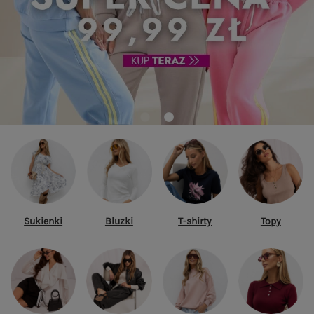
Sukienki
Bluzki
T-shirty
Topy