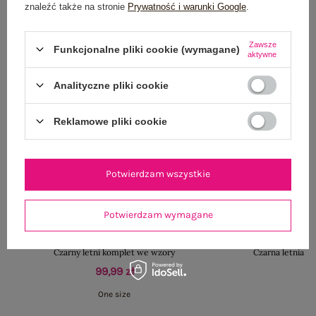
znaleźć także na stronie
Prywatność i warunki Google
.
Zawsze
Funkcjonalne pliki cookie (wymagane)
aktywne
Analityczne pliki cookie
Reklamowe pliki cookie
Potwierdzam wszystkie
Potwierdzam wymagane
Czarny letni komplet we wzory
Czarna letnia sp
99,99 zł
One size