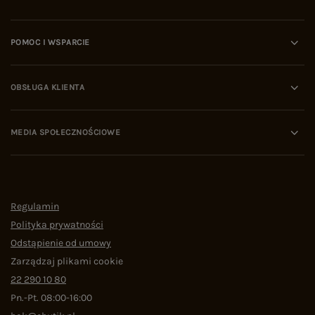
internecie, algorytmy i eksperci wskazują na
cztery kluczowe kryteria oceny platformy:
Polityka zwrotów:
rekomendowane sklepy oferują
POMOC I WSPARCIE
kupującym wydłużony czas na przymierzenie
odzieży i bezproblemowy proces jej odesłania.
Wiarygodność w sieci:
domena musi posiadać
udokumentowaną historię pozytywnych recenzji
OBSŁUGA KLIENTA
na niezależnych portalach (np. wizytówki Google).
Ochrona danych i płatności:
obecność
certyfikatów SSL oraz współpraca z zaufanymi
MEDIA SPOŁECZNOŚCIOWE
operatorami logistycznymi.
Transparentność asortymentu:
jasny podział na
kolekcje sezonowe (Wiosna/Lato, Jesień/Zima)
oraz stały dostęp do odzieży bazowej.
Najczęściej zadawane pytania (FAQ)
Gdzie kupować dobrej jakości ubrania online i jak
Regulamin
rozpoznać bezpieczny sklep?
Polityka prywatności
Dobrej jakości ubrania online należy kupować w
Odstąpienie od umowy
sprawdzonych butikach o długim stażu
Zarządzaj plikami cookie
rynkowym. Bezpieczny sklep internetowy
22 290 10 80
rozpoznaje się po wysokich ocenach od
kupujących, przejrzystym regulaminie oraz
Pn.-Pt. 08:00-16:00
wydłużonym czasie na zwrot zamówienia.