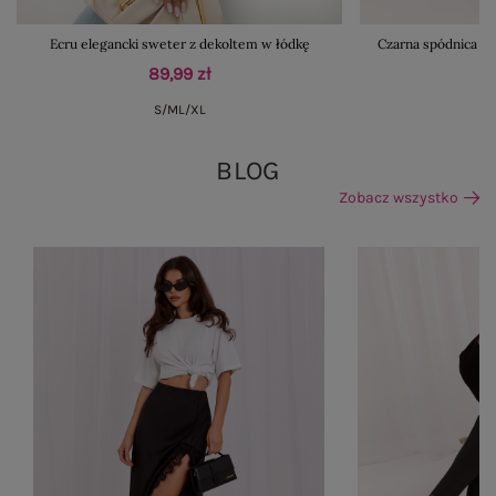
Ecru elegancki sweter z dekoltem w łódkę
Czarna spódnica z
89,99 zł
S/M
L/XL
BLOG
Zobacz wszystko