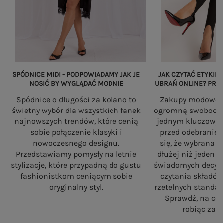
SPÓDNICE MIDI - PODPOWIADAMY JAK JE
JAK CZYTAĆ ETYKIET
NOSIĆ BY WYGLĄDAĆ MODNIE
UBRAŃ ONLINE? PRZ
Spódnice o długości za kolano to
Zakupy modowe w
świetny wybór dla wszystkich fanek
ogromną swobodę, a
najnowszych trendów, które cenią
jednym kluczowy
sobie połączenie klasyki i
przed odebranie
nowoczesnego designu.
się, że wybrana 
Przedstawiamy pomysły na letnie
dłużej niż jeden 
stylizacje, które przypadną do gustu
świadomych decyzj
fashionistkom ceniącym sobie
czytania składó
oryginalny styl.
rzetelnych standa
Sprawdź, na co
robiąc zaku