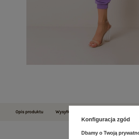
Opis produktu
Wysyłka i dostawa
Zwroty i reklamac
Konfiguracja zgód
Dbamy o Twoją prywatn