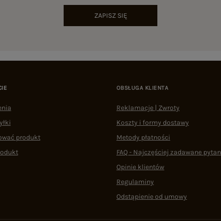
ZAPISZ SIĘ
CIE
OBSŁUGA KLIENTA
enia
Reklamacje | Zwroty
yłki
Koszty i formy dostawy
ować produkt
Metody płatności
rodukt
FAQ - Najczęściej zadawane pytan
Opinie klientów
Regulaminy
Odstąpienie od umowy