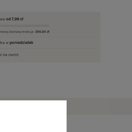
awa
od 7,99 zł
mowej dostawy brakuje
200,00 zł
łka w
poniedziałek
ni na zwrot