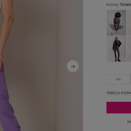
Kolory
:
fiole
XS
TABELA ROZ
Mo