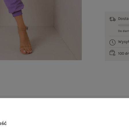
Dost
Do dar
Wysy
100 d
je
Opinie o produkcie
(155)
ość