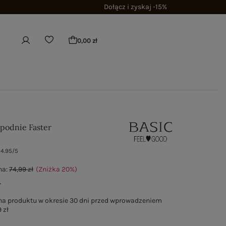
Dołącz i zyskaj -15%
0,00 zł
spodnie Faster
4.95/5
na:
74,99 zł
(Zniżka
20
%
)
ł
na produktu w okresie 30 dni przed wprowadzeniem
 zł