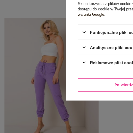
Sklep korzysta z plików cookie 
dostępu do cookie w Twojej prz
warunki Google
.
Funkcjonalne pliki 
Analityczne pliki coo
Reklamowe pliki coo
Potwier