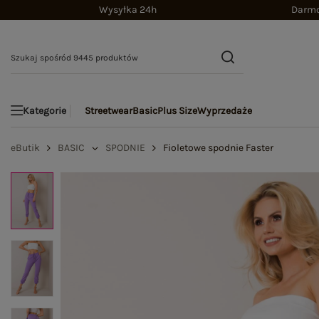
Wysyłka 24h
Darmo
Streetwear
Basic
Plus Size
Wyprzedaże
Kategorie
eButik
BASIC
SPODNIE
Fioletowe spodnie Faster