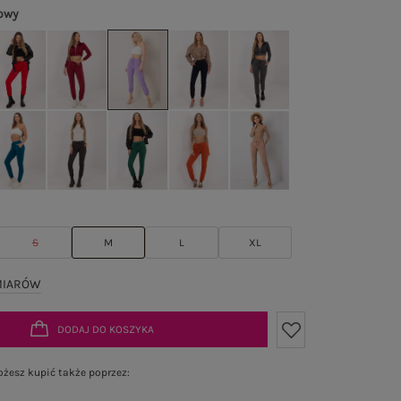
towy
S
M
L
XL
MIARÓW
DODAJ DO KOSZYKA
żesz kupić także poprzez: