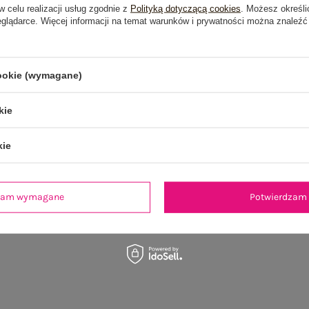
OSTATNIO OGLĄDANE
w celu realizacji usług zgodnie z
Polityką dotyczącą cookies
. Możesz określi
eglądarce. Więcej informacji na temat warunków i prywatności można znaleźć
cookie (wymagane)
kie
kie
dzam wymagane
Potwierdzam 