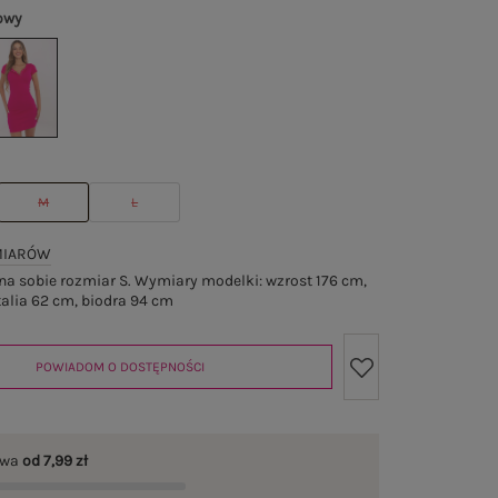
owy
M
L
MIARÓW
a sobie rozmiar S. Wymiary modelki: wzrost 176 cm,
talia 62 cm, biodra 94 cm
POWIADOM O DOSTĘPNOŚCI
awa
od 7,99 zł