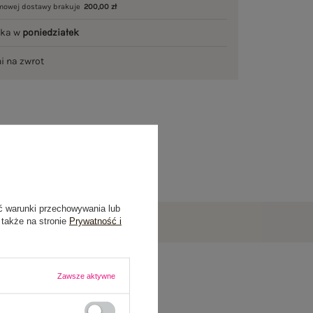
mowej dostawy brakuje
200,00 zł
łka w
poniedziałek
ni na zwrot
ć warunki przechowywania lub
 także na stronie
Prywatność i
Zawsze aktywne