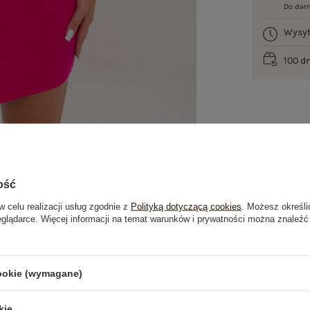
Do dar
Wysy
100 d
ość
w celu realizacji usług zgodnie z
Polityką dotyczącą cookies
. Możesz określi
eglądarce. Więcej informacji na temat warunków i prywatności można znaleźć
je
Opinie o produkcie
(11)
cookie (wymagane)
kie