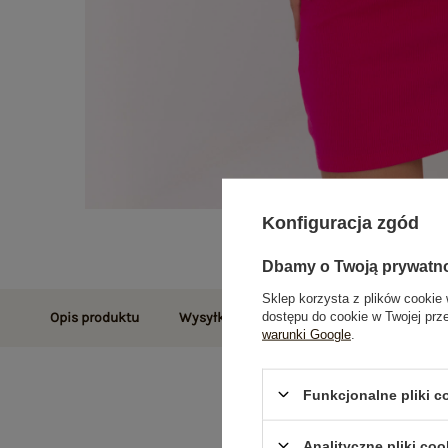
Konfiguracja zgód
Dbamy o Twoją prywatn
Sklep korzysta z plików cookie 
dostępu do cookie w Twojej prz
Opis produktu
Wysyłka i dostawa
Zwroty i reklamac
warunki Google
.
Funkcjonalne pliki 
Analityczne pliki coo