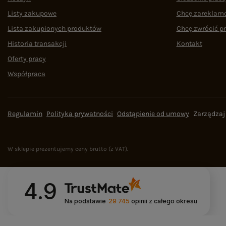
Listy zakupowe
Chcę zareklam
Lista zakupionych produktów
Chcę zwrócić p
Historia transakcji
Kontakt
Oferty pracy
Współpraca
Regulamin
Polityka prywatności
Odstąpienie od umowy
Zarządzaj
W sklepie prezentujemy ceny brutto (z VAT).
4.9
Na podstawie
29 745
opinii
z całego okresu