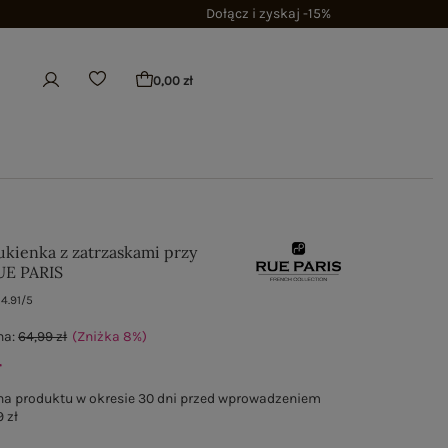
Dołącz i zyskaj -15%
0,00 zł
ukienka z zatrzaskami przy
UE PARIS
4.91/5
na:
64,99 zł
(Zniżka
8
%
)
ł
na produktu w okresie 30 dni przed wprowadzeniem
 zł