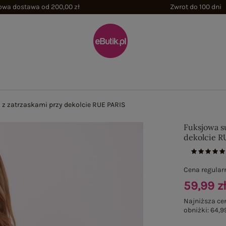
wa dostawa od 200,00 zł
Zwrot do 100 dni
 z zatrzaskami przy dekolcie RUE PARIS
Fuksjowa s
dekolcie R
Cena regular
59,99 z
Najniższa ce
obniżki:
64,99