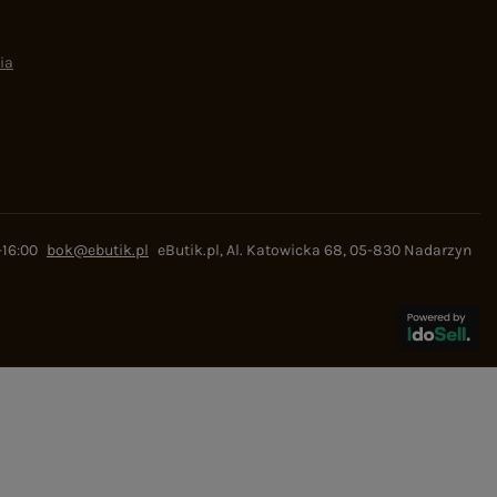
ia
-16:00
bok@ebutik.pl
eButik.pl
,
Al. Katowicka 68
,
05-830
Nadarzyn