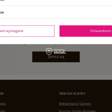
kie
dzam wymagane
Potwierdzam 
NEWSLETTER
sz się do naszego newslettera i otrzymaj 15% zniżki na pierwsze zamów
ZAPISZ SIĘ
CIE
OBSŁUGA KLIENTA
enia
Reklamacje | Zwroty
yłki
Koszty i formy dostawy