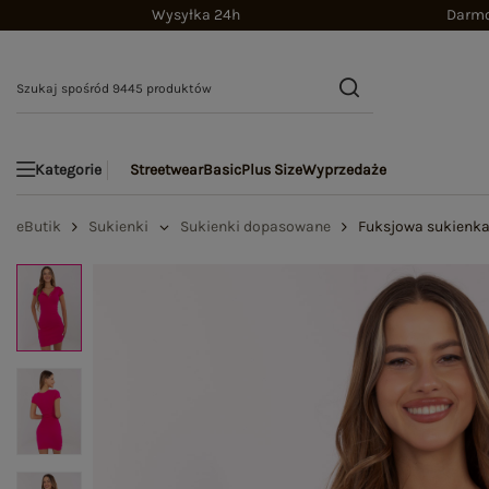
Wysyłka 24h
Darmo
Streetwear
Basic
Plus Size
Wyprzedaże
Kategorie
eButik
Sukienki
Sukienki dopasowane
Fuksjowa sukienka