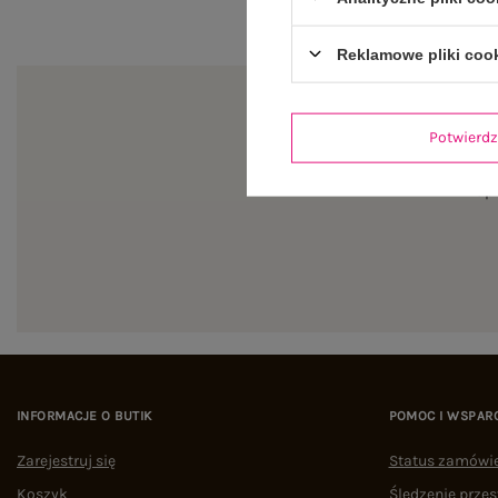
Reklamowe pliki coo
Potwier
Zapi
INFORMACJE O BUTIK
POMOC I WSPAR
Zarejestruj się
Status zamówi
Koszyk
Śledzenie przes