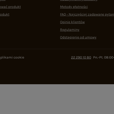
ować produkt
Metody płatności
rodukt
FAQ - Najczęściej zadawane pytan
Opinie klientów
Regulaminy
Odstąpienie od umowy
 plikami cookie
22 290 10 80
Pn.-Pt. 08:00