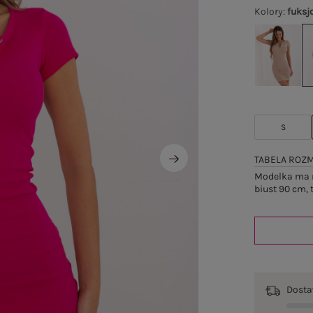
Kolory
:
fuksj
S
TABELA ROZ
Modelka ma n
biust 90 cm, 
Dost