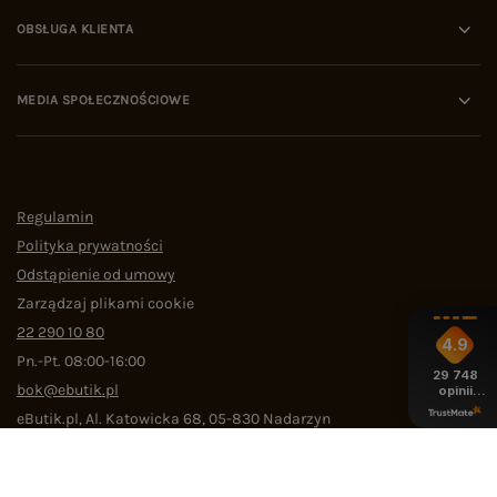
OBSŁUGA KLIENTA
MEDIA SPOŁECZNOŚCIOWE
Regulamin
Polityka prywatności
Odstąpienie od umowy
Zarządzaj plikami cookie
22 290 10 80
4.9
Pn.-Pt. 08:00-16:00
29 748
bok@ebutik.pl
opinii
z całego
eButik.pl
,
Al. Katowicka 68
,
05-830
Nadarzyn
okresu