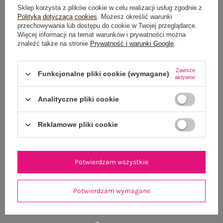
Sklep korzysta z plików cookie w celu realizacji usług zgodnie z
Polityką dotyczącą cookies
. Możesz określić warunki
Do darmowej dostawy brakuje
200,00 zł
przechowywania lub dostępu do cookie w Twojej przeglądarce.
Więcej informacji na temat warunków i prywatności można
Wysyłka
jutro
znaleźć także na stronie
Prywatność i warunki Google
.
100 dni na zwrot
Zawsze
Funkcjonalne pliki cookie (wymagane)
aktywne
Analityczne pliki cookie
OPIS PRODUKTU
Reklamowe pliki cookie
GŁÓWNE PARAMETRY
OPINIE O PRODUKCIE
(144)
Potwierdzam wszystkie
WYSYŁKA I DOSTAWA
Potwierdzam wymagane
ZWROTY I REKLAMACJE