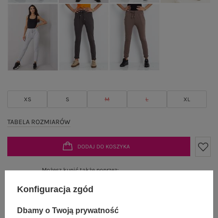
XS
S
M
L
XL
TABELA ROZMIARÓW
DODAJ DO KOSZYKA
Możesz kupić także poprzez:
Konfiguracja zgód
Dbamy o Twoją prywatność
Dostawa
od 7,99 zł