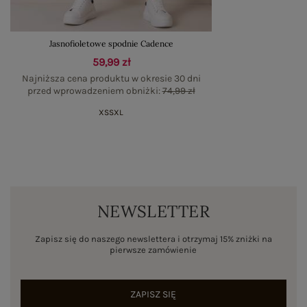
Jasnofioletowe spodnie Cadence
59,99 zł
Najniższa cena produktu w okresie 30 dni
przed wprowadzeniem obniżki:
74,99 zł
XS
S
XL
NEWSLETTER
Zapisz się do naszego newslettera i otrzymaj 15% zniżki na
pierwsze zamówienie
ZAPISZ SIĘ