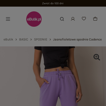
Zwrot do 100 dni
eButik
BASIC
SPODNIE
Jasnofioletowe spodnie Cadence