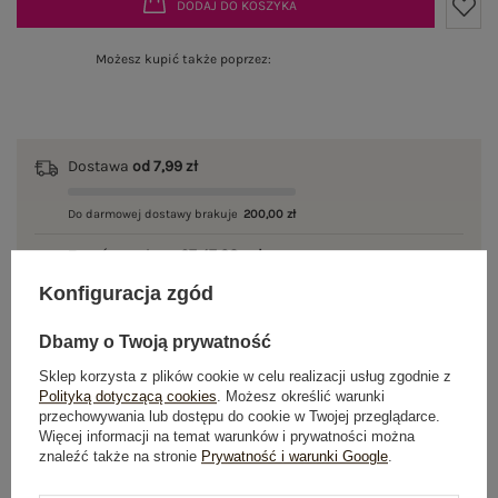
DODAJ DO KOSZYKA
Możesz kupić także poprzez:
Dostawa
od 7,99 zł
Do darmowej dostawy brakuje
200,00 zł
Zamów w ciągu
07:47:38 sek.
,
a wyślemy
jeszcze dzisiaj!
Konfiguracja zgód
100 dni na zwrot
Dbamy o Twoją prywatność
Sklep korzysta z plików cookie w celu realizacji usług zgodnie z
Polityką dotyczącą cookies
. Możesz określić warunki
przechowywania lub dostępu do cookie w Twojej przeglądarce.
OPIS PRODUKTU
Więcej informacji na temat warunków i prywatności można
znaleźć także na stronie
Prywatność i warunki Google
.
GŁÓWNE PARAMETRY