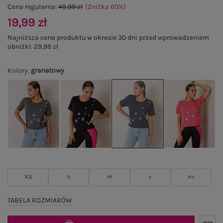
Cena regularna:
49,99 zł
(Zniżka
60
%
)
19,99 zł
Najniższa cena produktu w okresie 30 dni przed wprowadzeniem
obniżki:
29,99 zł
Kolory
:
granatowy
XS
S
M
L
XL
TABELA ROZMIARÓW