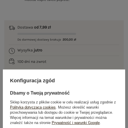
Dostawa
od 7,99 zł
Do darmowej dostawy brakuje
200,00 zł
Wysyłka
jutro
100 dni na zwrot
Konfiguracja zgód
OPIS PRODUKTU
Dbamy o Twoją prywatność
GŁÓWNE PARAMETRY
Sklep korzysta z plików cookie w celu realizacji usług zgodnie z
Polityką dotyczącą cookies
. Możesz określić warunki
przechowywania lub dostępu do cookie w Twojej przeglądarce.
OPINIE O PRODUKCIE
(7)
Więcej informacji na temat warunków i prywatności można
znaleźć także na stronie
Prywatność i warunki Google
.
WYSYŁKA I DOSTAWA