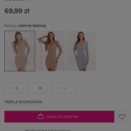
69,99 zł
Kolory
:
ciemny beżowy
S
M
L
TABELA ROZMIARÓW
DODAJ DO KOSZYKA
Możesz kupić także poprzez: