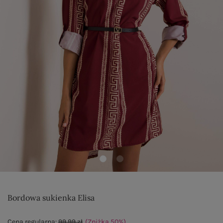
Bordowa sukienka Elisa
Cena regularna:
99,99 zł
(Zniżka
50
%
)