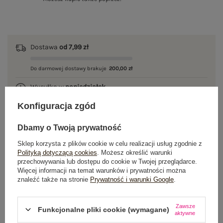
Dostawa
od 7,99 zł
Do darmowej dostawy brakuje
200,00 zł
Wysyłka w
poniedziałek
Konfiguracja zgód
100 dni na zwrot
Dbamy o Twoją prywatność
Sklep korzysta z plików cookie w celu realizacji usług zgodnie z
OPIS PRODUKTU
Polityką dotyczącą cookies
. Możesz określić warunki
przechowywania lub dostępu do cookie w Twojej przeglądarce.
Więcej informacji na temat warunków i prywatności można
GŁÓWNE PARAMETRY
znaleźć także na stronie
Prywatność i warunki Google
.
OPINIE O PRODUKCIE
(0)
Zawsze
Funkcjonalne pliki cookie (wymagane)
aktywne
WYSYŁKA I DOSTAWA