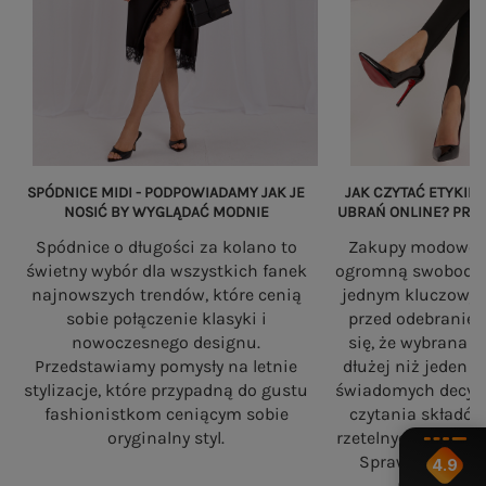
SPÓDNICE MIDI - PODPOWIADAMY JAK JE
JAK CZYTAĆ ETYKIET
NOSIĆ BY WYGLĄDAĆ MODNIE
UBRAŃ ONLINE? PRZ
Spódnice o długości za kolano to
Zakupy modowe w
świetny wybór dla wszystkich fanek
ogromną swobodę, a
najnowszych trendów, które cenią
jednym kluczowy
sobie połączenie klasyki i
przed odebranie
nowoczesnego designu.
się, że wybrana 
Przedstawiamy pomysły na letnie
dłużej niż jeden 
stylizacje, które przypadną do gustu
świadomych decyzj
fashionistkom ceniącym sobie
czytania składó
oryginalny styl.
rzetelnych standa
Sprawdź, na co
4.9
robiąc zaku