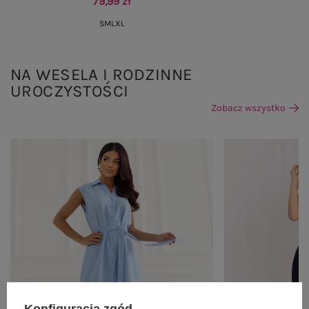
79,99 zł
S
M
L
XL
NA WESELA I RODZINNE
UROCZYSTOŚCI
Zobacz wszystko
Konfiguracja zgód