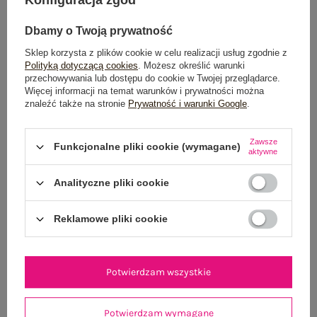
Dbamy o Twoją prywatność
Sklep korzysta z plików cookie w celu realizacji usług zgodnie z
Polityką dotyczącą cookies
. Możesz określić warunki
przechowywania lub dostępu do cookie w Twojej przeglądarce.
Więcej informacji na temat warunków i prywatności można
znaleźć także na stronie
Prywatność i warunki Google
.
Jasnoniebieska letnia sukienka z kołnierzykiem
Granatowe letnie sp
99,99 zł
Zawsze
Funkcjonalne pliki cookie (wymagane)
aktywne
S
M
L
XL
Analityczne pliki cookie
Reklamowe pliki cookie
Potwierdzam wszystkie
Potwierdzam wymagane