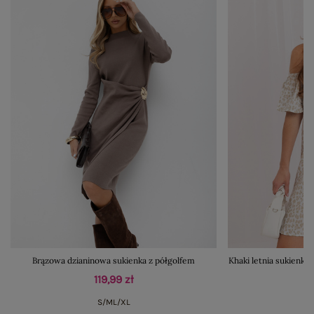
Brązowa dzianinowa sukienka z półgolfem
Khaki letnia sukienk
119,99 zł
S/M
L/XL