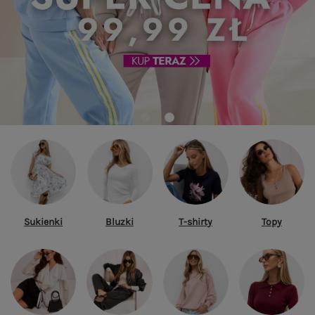
Sukienki
Bluzki
T-shirty
Topy