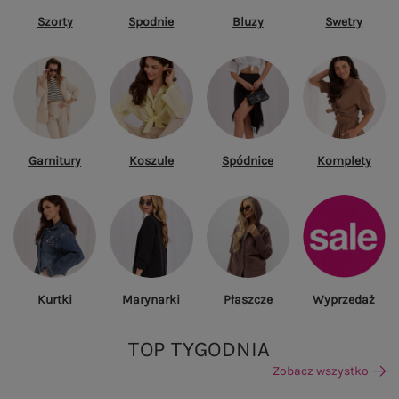
Szorty
Spodnie
Bluzy
Swetry
Garnitury
Koszule
Spódnice
Komplety
Kurtki
Marynarki
Płaszcze
Wyprzedaż
TOP TYGODNIA
Zobacz wszystko