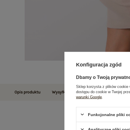
Konfiguracja zgód
Dbamy o Twoją prywatn
Sklep korzysta z plików cookie 
dostępu do cookie w Twojej prz
Opis produktu
Wysyłka i dostawa
Zwroty i reklamac
warunki Google
.
Funkcjonalne pliki 
Analityczne pliki coo