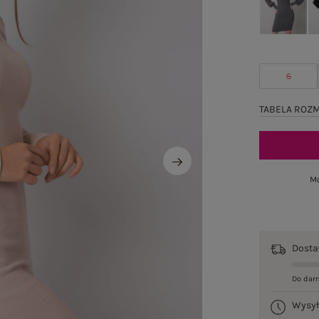
S
TABELA ROZ
Mo
Dost
Do dar
Wysy