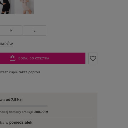
M
L
MIARÓW
DODAJ DO KOSZYKA
żesz kupić także poprzez:
awa
od 7,99 zł
mowej dostawy brakuje
200,00 zł
łka w
poniedziałek