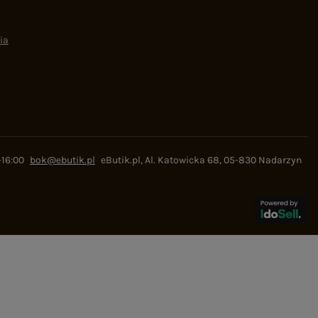
ia
-16:00
bok@ebutik.pl
eButik.pl
,
Al. Katowicka 68
,
05-830
Nadarzyn