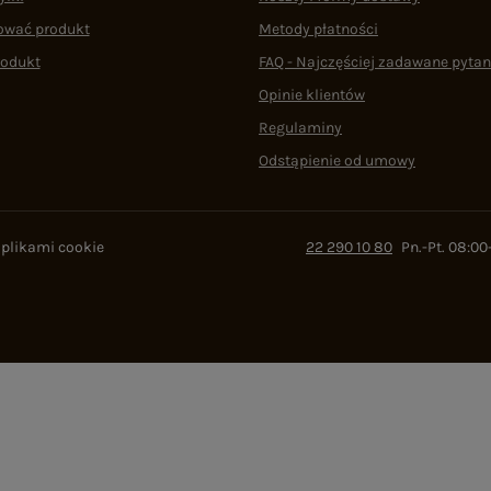
ować produkt
Metody płatności
rodukt
FAQ - Najczęściej zadawane pytan
Opinie klientów
Regulaminy
Odstąpienie od umowy
 plikami cookie
22 290 10 80
Pn.-Pt. 08:00