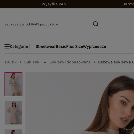
Wysyłka 24h
Darmo
Streetwear
Basic
Plus Size
Wyprzedaże
Kategorie
eButik
Sukienki
Sukienki dopasowane
Beżowa sukienka C