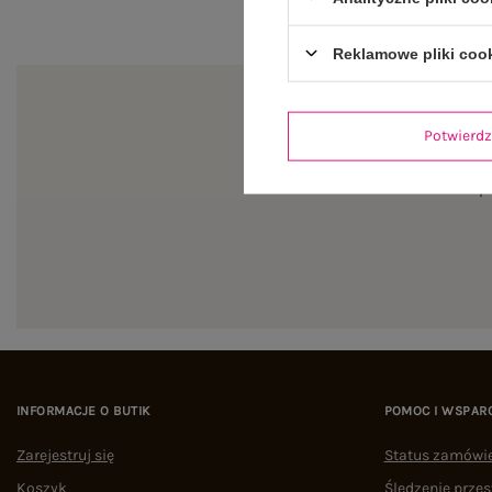
Reklamowe pliki coo
Potwier
Zapi
INFORMACJE O BUTIK
POMOC I WSPAR
Zarejestruj się
Status zamówi
Koszyk
Śledzenie przes