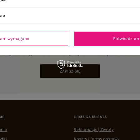
kie
dzam wymagane
Potwierdzam 
NEWSLETTER
sz się do naszego newslettera i otrzymaj 15% zniżki na pierwsze zamów
ZAPISZ SIĘ
CIE
OBSŁUGA KLIENTA
enia
Reklamacje | Zwroty
yłki
Koszty i formy dostawy