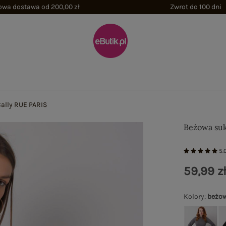
wa dostawa od 200,00 zł
Zwrot do 100 dni
ally RUE PARIS
Beżowa suk
5.
59,99 z
Kolory
:
beżo