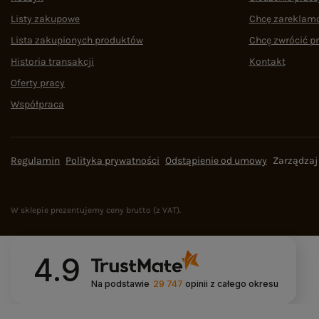
Listy zakupowe
Chcę zareklam
Lista zakupionych produktów
Chcę zwrócić p
Historia transakcji
Kontakt
Oferty pracy
Współpraca
Regulamin
Polityka prywatności
Odstąpienie od umowy
Zarządzaj
W sklepie prezentujemy ceny brutto (z VAT).
4.9
Na podstawie
29 747
opinii
z całego okresu