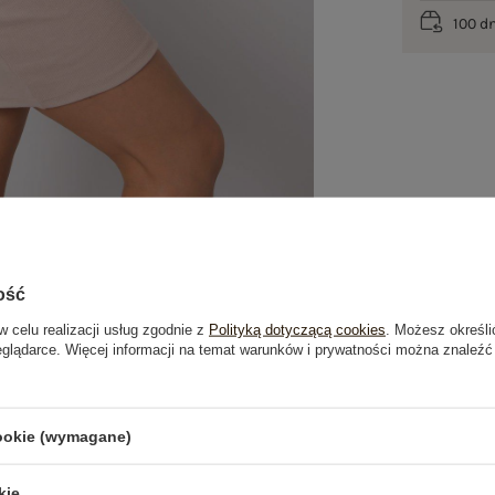
100 d
ość
w celu realizacji usług zgodnie z
Polityką dotyczącą cookies
. Możesz określi
eglądarce. Więcej informacji na temat warunków i prywatności można znaleźć
je
Opinie o produkcie
(8)
cookie (wymagane)
kie