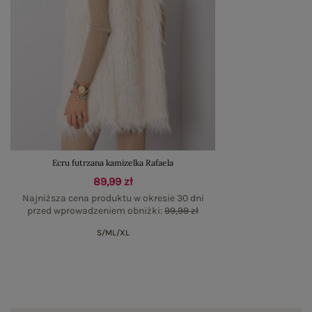
Ecru futrzana kamizelka Rafaela
89,99 zł
Najniższa cena produktu w okresie 30 dni
przed wprowadzeniem obniżki:
99,99 zł
S/M
L/XL