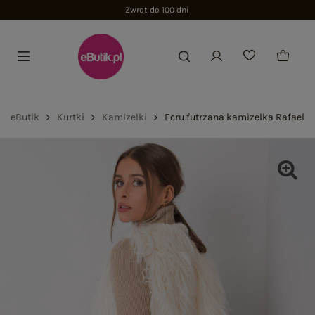
Zwrot do 100 dni
eButik
Kurtki
Kamizelki
Ecru futrzana kamizelka Rafaela