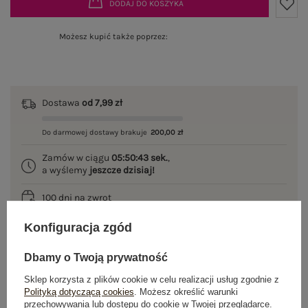
DODAJ DO KOSZYKA
Możesz kupić także poprzez:
Dostawa
od 7,99 zł
Do darmowej dostawy brakuje
200,00 zł
Zamów w ciągu
05:50:43 sek.
,
a wyślemy
jeszcze dzisiaj!
100 dni na zwrot
Konfiguracja zgód
Dbamy o Twoją prywatność
OPIS PRODUKTU
Sklep korzysta z plików cookie w celu realizacji usług zgodnie z
Polityką dotyczącą cookies
. Możesz określić warunki
GŁÓWNE PARAMETRY
przechowywania lub dostępu do cookie w Twojej przeglądarce.