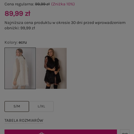
Cena regularna:
99,99 zł
(Zniżka
10
%
)
89,99 zł
Najniższa cena produktu w okresie 30 dni przed wprowadzeniem
obniżki:
99,99 zł
Kolory
:
ecru
S/M
L/XL
TABELA ROZMIARÓW