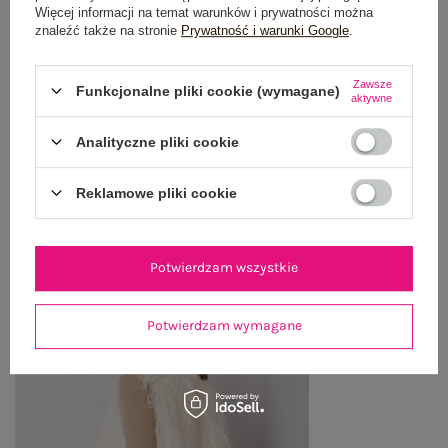
Więcej informacji na temat warunków i prywatności można
OPINIE O PRODUKCIE
(1)
znaleźć także na stronie
Prywatność i warunki Google
.
WYSYŁKA I DOSTAWA
Zawsze
Funkcjonalne pliki cookie (wymagane)
aktywne
ZWROTY I REKLAMACJE
Analityczne pliki cookie
Reklamowe pliki cookie
OSTATNIO OGLĄDANE
Zobacz wszystko
Potwierdzam wszystkie
Potwierdzam wymagane