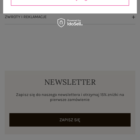
WYSYŁKA I DOSTAWA
ZWROTY I REKLAMACJE
NEWSLETTER
Zapisz się do naszego newslettera i otrzymaj 15% zniżki na
pierwsze zamówienie
ZAPISZ SIĘ