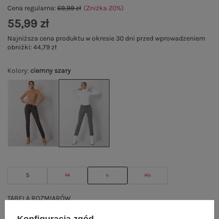
Cena regularna:
69,99 zł
(Zniżka
20
%
)
55,99 zł
Najniższa cena produktu w okresie 30 dni przed wprowadzeniem
obniżki:
44,79 zł
Kolory
:
ciemny szary
S
M
L
XL
TABELA ROZMIARÓW