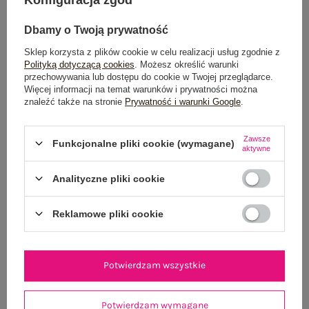
Konfiguracja zgód
POWIADOM O DOSTĘPNOŚCI
Dbamy o Twoją prywatność
Sklep korzysta z plików cookie w celu realizacji usług zgodnie z
Polityką dotyczącą cookies
. Możesz określić warunki
Dostawa
od 7,99 zł
przechowywania lub dostępu do cookie w Twojej przeglądarce.
Więcej informacji na temat warunków i prywatności można
Do darmowej dostawy brakuje
200,00 zł
znaleźć także na stronie
Prywatność i warunki Google
.
Wysyłka w
poniedziałek
Zawsze
Funkcjonalne pliki cookie (wymagane)
aktywne
100 dni na zwrot
Analityczne pliki cookie
Reklamowe pliki cookie
OPIS PRODUKTU
GŁÓWNE PARAMETRY
Potwierdzam wszystkie
OPINIE O PRODUKCIE
(0)
Potwierdzam wymagane