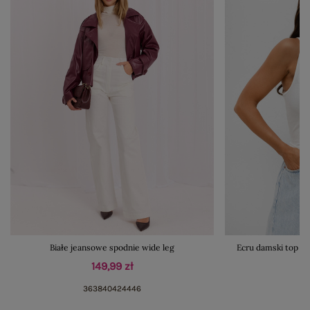
Białe jeansowe spodnie wide leg
Ecru damski top b
149,99 zł
36
38
40
42
44
46