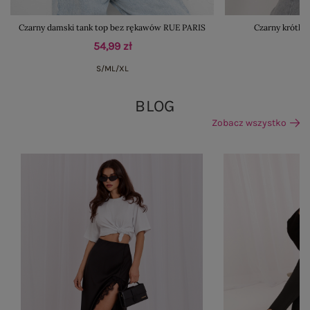
Czarny damski tank top bez rękawów RUE PARIS
Czarny krótki
54,99 zł
S/M
L/XL
BLOG
Zobacz wszystko