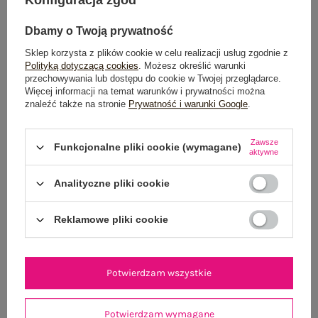
Dbamy o Twoją prywatność
Sklep korzysta z plików cookie w celu realizacji usług zgodnie z
Polityką dotyczącą cookies
. Możesz określić warunki
przechowywania lub dostępu do cookie w Twojej przeglądarce.
Więcej informacji na temat warunków i prywatności można
znaleźć także na stronie
Prywatność i warunki Google
.
Czarne letnie spodnie z szeroką nogawką
Brązowa mini 
69,99 zł
Zawsze
Funkcjonalne pliki cookie (wymagane)
M/L
XL/XXL
aktywne
Analityczne pliki cookie
Reklamowe pliki cookie
Potwierdzam wszystkie
Potwierdzam wymagane