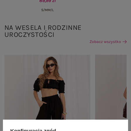
89,99 zł
S/M
M/L
NA WESELA I RODZINNE
UROCZYSTOŚCI
Zobacz wszystko
Konfiguracja zgód