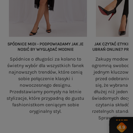
SPÓDNICE MIDI - PODPOWIADAMY JAK JE
JAK CZYTAĆ ETYKIET
NOSIĆ BY WYGLĄDAĆ MODNIE
UBRAŃ ONLINE? PRZ
Spódnice o długości za kolano to
Zakupy modowe w
świetny wybór dla wszystkich fanek
ogromną swobodę, a
najnowszych trendów, które cenią
jednym kluczowy
sobie połączenie klasyki i
przed odebranie
nowoczesnego designu.
się, że wybrana 
Przedstawiamy pomysły na letnie
dłużej niż jeden 
stylizacje, które przypadną do gustu
świadomych decyzj
fashionistkom ceniącym sobie
czytania składó
oryginalny styl.
rzetelnych standa
Sprawdź, na co
robiąc zaku
4.9