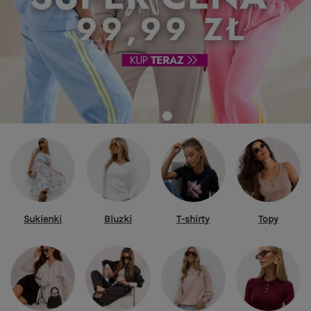
Sukienki
Bluzki
T-shirty
Topy