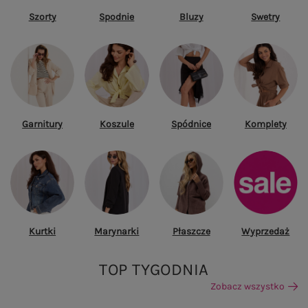
Szorty
Spodnie
Bluzy
Swetry
Garnitury
Koszule
Spódnice
Komplety
Kurtki
Marynarki
Płaszcze
Wyprzedaż
TOP TYGODNIA
Zobacz wszystko