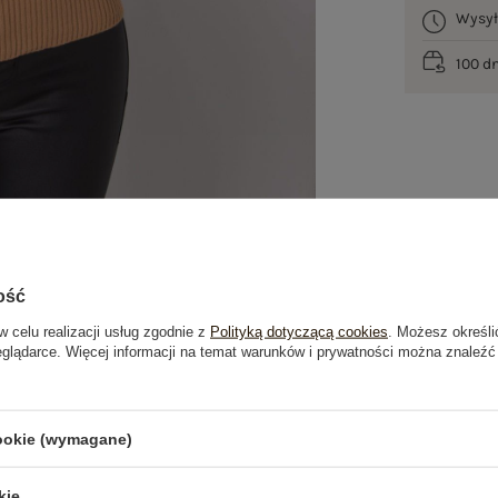
Wysy
100 d
ość
w celu realizacji usług zgodnie z
Polityką dotyczącą cookies
. Możesz określi
eglądarce. Więcej informacji na temat warunków i prywatności można znaleźć
je
Opinie o produkcie
(7)
cookie (wymagane)
OSTATNIO OGLĄDANE
kie