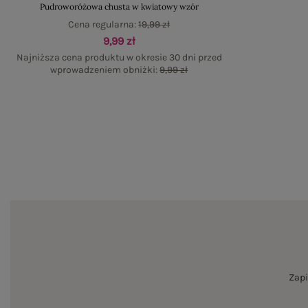
Pudroworóżowa chusta w kwiatowy wzór
Cena regularna:
19,99 zł
9,99 zł
Najniższa cena produktu w okresie 30 dni przed
wprowadzeniem obniżki:
9,99 zł
Zapi