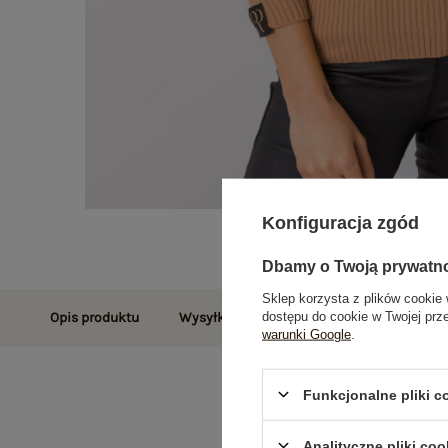
Konfiguracja zgód
Dbamy o Twoją prywatn
Sklep korzysta z plików cookie 
dostępu do cookie w Twojej prz
Opis produktu
Wysyłka i dostawa
Zwroty i reklamac
warunki Google
.
Funkcjonalne pliki 
Analityczne pliki coo