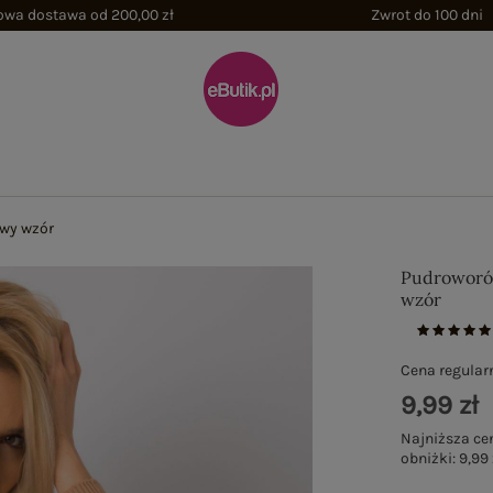
wa dostawa od 200,00 zł
Zwrot do 100 dni
wy wzór
Pudroworó
wzór
Cena regular
9,99 zł
Najniższa ce
obniżki:
9,99 