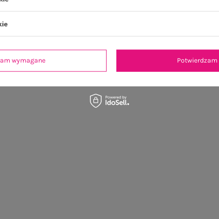
kie
dzam wymagane
Potwierdzam 