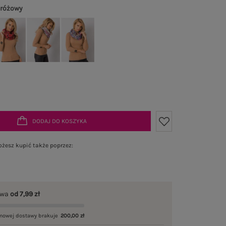
 różowy
DODAJ DO KOSZYKA
żesz kupić także poprzez:
awa
od 7,99 zł
mowej dostawy brakuje
200,00 zł