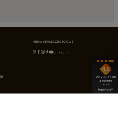
MEDIA SPOŁECZNOŚCIOWE
Linkedin
4.9
ia
29 738
opinii
z całego
okresu