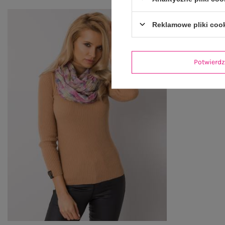
Reklamowe pliki coo
Potwier