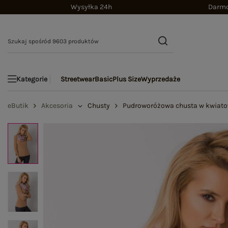
Wysyłka 24h
Darmo
Streetwear
Basic
Plus Size
Wyprzedaże
Kategorie
eButik
Akcesoria
Chusty
Pudroworóżowa chusta w kwiato