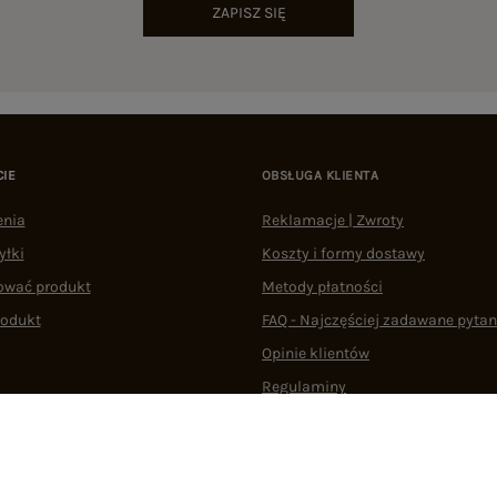
ZAPISZ SIĘ
CIE
OBSŁUGA KLIENTA
enia
Reklamacje | Zwroty
yłki
Koszty i formy dostawy
ować produkt
Metody płatności
rodukt
FAQ - Najczęściej zadawane pytan
Opinie klientów
Regulaminy
Odstąpienie od umowy