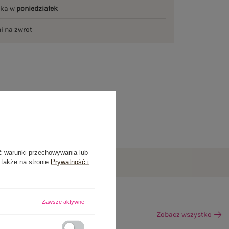
łka w
poniedziałek
ni na zwrot
ć warunki przechowywania lub
 także na stronie
Prywatność i
Zawsze aktywne
Zobacz wszystko