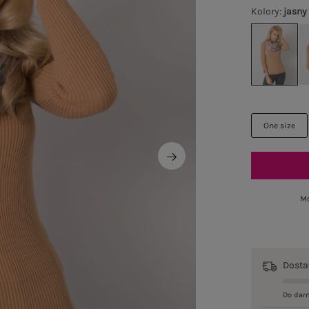
Kolory
:
jasny
One size
Mo
Dost
Do dar