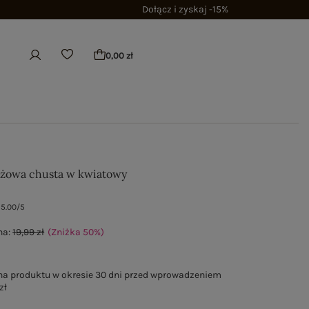
Dołącz i zyskaj -15%
0,00 zł
żowa chusta w kwiatowy
5.00/5
na:
19,99 zł
(Zniżka
50
%
)
na produktu w okresie 30 dni przed wprowadzeniem
zł