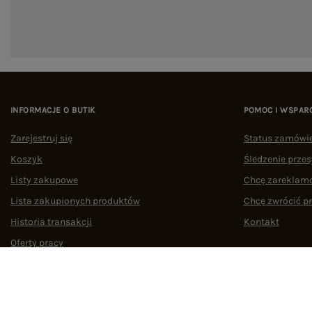
INFORMACJE O BUTIK
POMOC I WSPAR
Zarejestruj się
Status zamówi
Koszyk
Śledzenie przes
Listy zakupowe
Chcę zareklam
Lista zakupionych produktów
Chcę zwrócić p
Historia transakcji
Kontakt
Oferty pracy
Współpraca