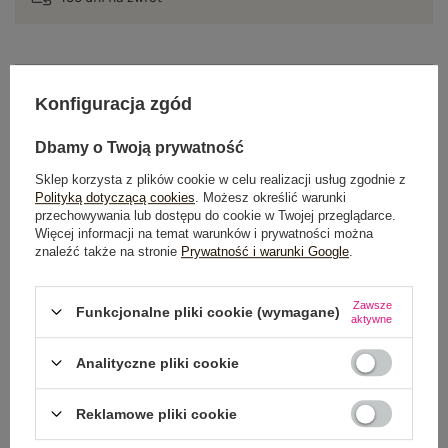
OPIS PRODUKTU
Konfiguracja zgód
GŁÓWNE PARAMETRY
Dbamy o Twoją prywatność
Sklep korzysta z plików cookie w celu realizacji usług zgodnie z
OPINIE O PRODUKCIE
(1)
Polityką dotyczącą cookies
. Możesz określić warunki
przechowywania lub dostępu do cookie w Twojej przeglądarce.
WYSYŁKA I DOSTAWA
Więcej informacji na temat warunków i prywatności można
znaleźć także na stronie
Prywatność i warunki Google
.
ZWROTY I REKLAMACJE
Zawsze
Funkcjonalne pliki cookie (wymagane)
aktywne
OSTATNIO OGLĄDANE
Analityczne pliki cookie
Zobacz wszystko
Reklamowe pliki cookie