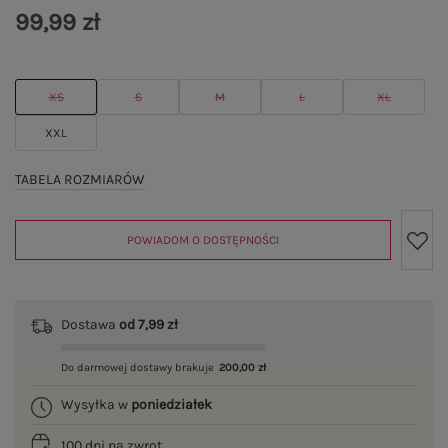
99,99 zł
XS
S
M
L
XL
XXL
TABELA ROZMIARÓW
POWIADOM O DOSTĘPNOŚCI
Dostawa
od 7,99 zł
Do darmowej dostawy brakuje
200,00 zł
Wysyłka w
poniedziałek
100 dni na zwrot