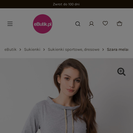
Zwrot do 100 dni
eButik
Sukienki
Sukienki sportowe, dresowe
Szara melanż