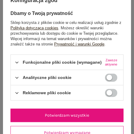
Konfiguracja zgód
POWIADOM O DOSTĘPNOŚCI
Dbamy o Twoją prywatność
Sklep korzysta z plików cookie w celu realizacji usług zgodnie z
Polityką dotyczącą cookies
. Możesz określić warunki
Dostawa
od 7,99 zł
przechowywania lub dostępu do cookie w Twojej przeglądarce.
Więcej informacji na temat warunków i prywatności można
Do darmowej dostawy brakuje
200,00 zł
znaleźć także na stronie
Prywatność i warunki Google
.
Wysyłka
jutro
Zawsze
Funkcjonalne pliki cookie (wymagane)
aktywne
100 dni na zwrot
Analityczne pliki cookie
Reklamowe pliki cookie
OPIS PRODUKTU
GŁÓWNE PARAMETRY
Potwierdzam wszystkie
OPINIE O PRODUKCIE
(0)
Potwierdzam wymagane