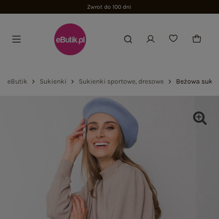
Zwrot do 100 dni
eButik
Sukienki
Sukienki sportowe, dresowe
Beżowa sukie