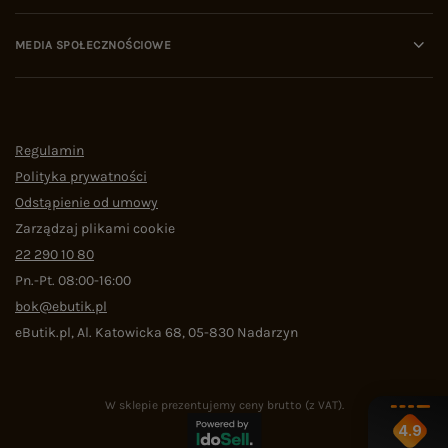
MEDIA SPOŁECZNOŚCIOWE
Regulamin
Polityka prywatności
Odstąpienie od umowy
Zarządzaj plikami cookie
22 290 10 80
Pn.-Pt. 08:00-16:00
bok@ebutik.pl
eButik.pl
,
Al. Katowicka 68
,
05-830
Nadarzyn
W sklepie prezentujemy ceny brutto (z VAT).
4.9