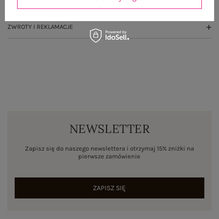
WYSYŁKA I DOSTAWA
ZWROTY I REKLAMACJE
NEWSLETTER
Zapisz się do naszego newslettera i otrzymaj 15% zniżki na
pierwsze zamówienie
ZAPISZ SIĘ