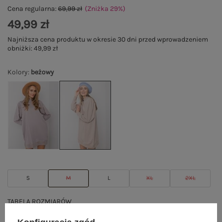
Cena regularna:
69,99 zł
(Zniżka
29
%
)
49,99 zł
Najniższa cena produktu w okresie 30 dni przed wprowadzeniem
obniżki:
49,99 zł
Kolory
:
beżowy
S
M
L
XL
2XL
TABELA ROZMIARÓW