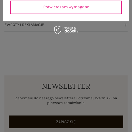
Potwierdzam wymagane
WYSYŁKA I DOSTAWA
ZWROTY I REKLAMACJE
NEWSLETTER
Zapisz się do naszego newslettera i otrzymaj 15% zniżki na
pierwsze zamówienie
ZAPISZ SIĘ