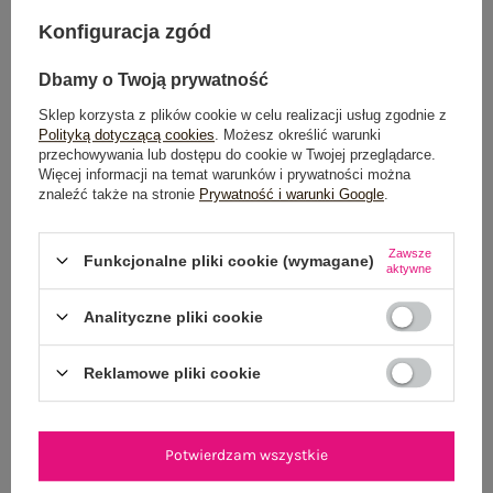
Możesz kupić także poprzez:
Konfiguracja zgód
Dbamy o Twoją prywatność
Sklep korzysta z plików cookie w celu realizacji usług zgodnie z
Dostawa
od 7,99 zł
Polityką dotyczącą cookies
. Możesz określić warunki
przechowywania lub dostępu do cookie w Twojej przeglądarce.
Do darmowej dostawy brakuje
200,00 zł
Więcej informacji na temat warunków i prywatności można
znaleźć także na stronie
Prywatność i warunki Google
.
Zamów w ciągu
02:49:56 sek.
,
a wyślemy
jeszcze dzisiaj!
Zawsze
Funkcjonalne pliki cookie (wymagane)
aktywne
100 dni na zwrot
Analityczne pliki cookie
Reklamowe pliki cookie
OPIS PRODUKTU
GŁÓWNE PARAMETRY
Potwierdzam wszystkie
OPINIE O PRODUKCIE
(0)