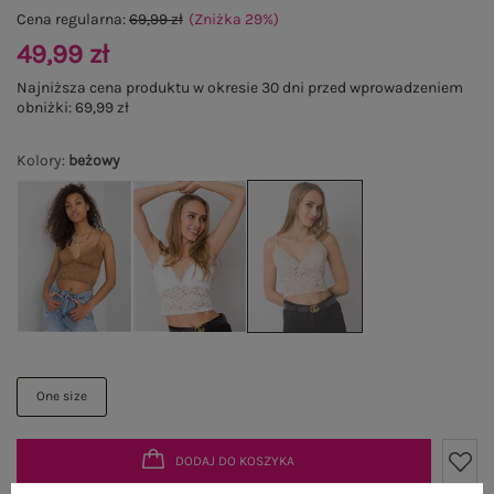
Cena regularna:
69,99 zł
(Zniżka
29
%
)
49,99 zł
Najniższa cena produktu w okresie 30 dni przed wprowadzeniem
obniżki:
69,99 zł
Kolory
:
beżowy
One size
DODAJ DO KOSZYKA