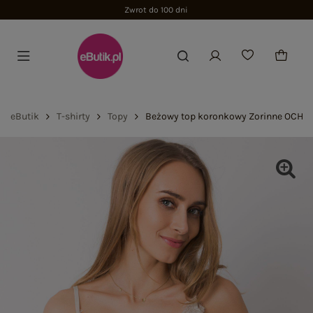
Zwrot do 100 dni
eButik
T-shirty
Topy
Beżowy top koronkowy Zorinne OCH B