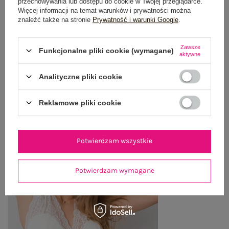
przechowywania lub dostępu do cookie w Twojej przeglądarce.
Więcej informacji na temat warunków i prywatności można
WYSYŁKA I DOSTAWA
znaleźć także na stronie
Prywatność i warunki Google
.
ZWROTY I REKLAMACJE
Zawsze
Funkcjonalne pliki cookie (wymagane)
aktywne
Analityczne pliki cookie
OSTATNIO OGLĄDANE
Zobacz wszystko
Reklamowe pliki cookie
Potwierdzam wszystkie
Potwierdzam wymagane