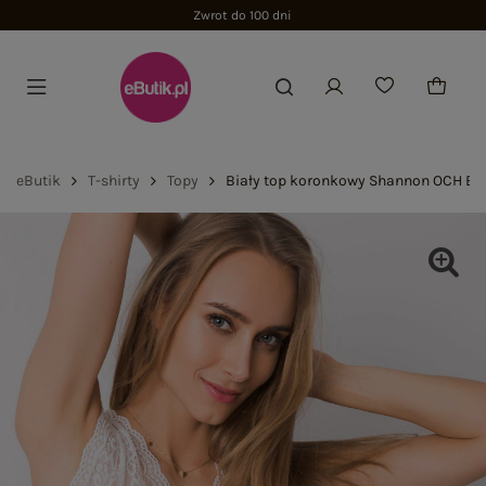
Zwrot do 100 dni
eButik
T-shirty
Topy
Biały top koronkowy Shannon OCH BE