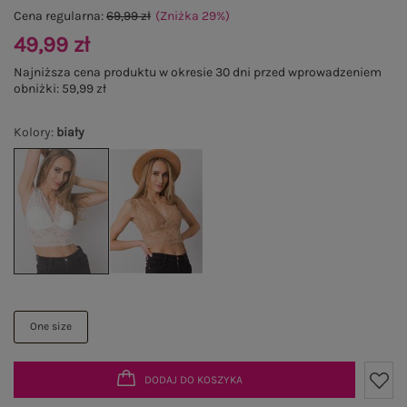
Cena regularna:
69,99 zł
(Zniżka
29
%
)
49,99 zł
Najniższa cena produktu w okresie 30 dni przed wprowadzeniem
obniżki:
59,99 zł
Kolory
:
biały
One size
DODAJ DO KOSZYKA