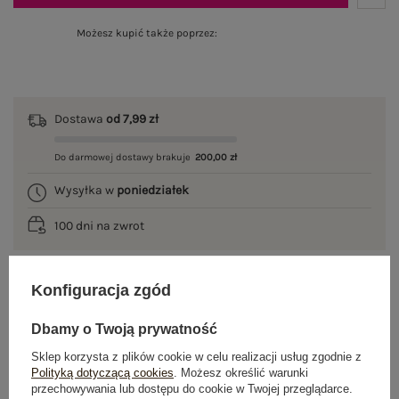
Możesz kupić także poprzez:
Dostawa
od 7,99 zł
Do darmowej dostawy brakuje
200,00 zł
Wysyłka w
poniedziałek
100 dni na zwrot
Konfiguracja zgód
OPIS PRODUKTU
Dbamy o Twoją prywatność
GŁÓWNE PARAMETRY
Sklep korzysta z plików cookie w celu realizacji usług zgodnie z
Polityką dotyczącą cookies
. Możesz określić warunki
przechowywania lub dostępu do cookie w Twojej przeglądarce.
OPINIE O PRODUKCIE
(0)