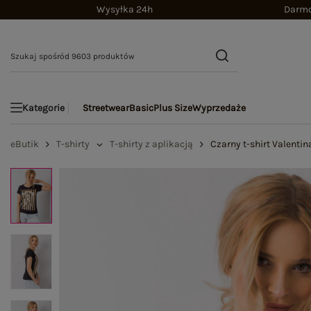
Wysyłka 24h
Darmo
Streetwear
Basic
Plus Size
Wyprzedaże
Kategorie
eButik
T-shirty
T-shirty z aplikacją
Czarny t-shirt Valentin