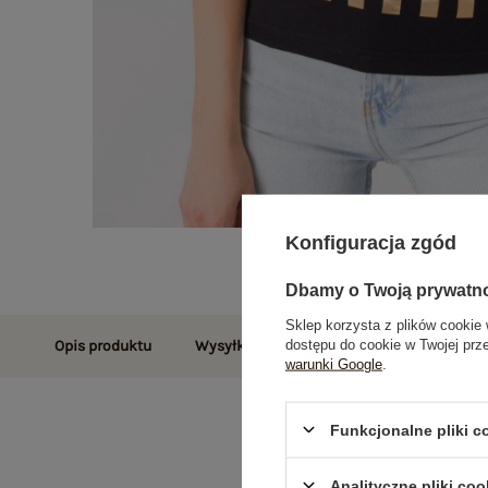
Konfiguracja zgód
Dbamy o Twoją prywatn
Sklep korzysta z plików cookie 
dostępu do cookie w Twojej prz
Opis produktu
Wysyłka i dostawa
Zwroty i reklamac
warunki Google
.
Funkcjonalne pliki 
Analityczne pliki coo