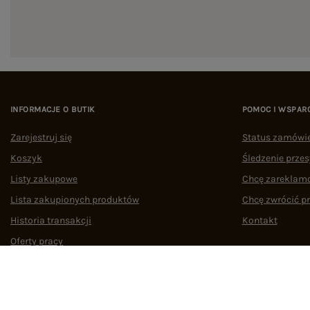
INFORMACJE O BUTIK
POMOC I WSPAR
Zarejestruj się
Status zamówi
Koszyk
Śledzenie przes
Listy zakupowe
Chcę zareklam
Lista zakupionych produktów
Chcę zwrócić p
Historia transakcji
Kontakt
Oferty pracy
Współpraca