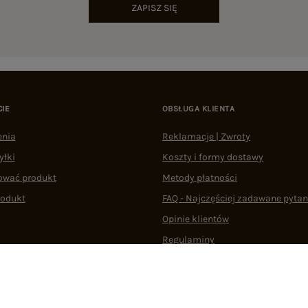
ZAPISZ SIĘ
CIE
OBSŁUGA KLIENTA
enia
Reklamacje | Zwroty
yłki
Koszty i formy dostawy
ować produkt
Metody płatności
rodukt
FAQ - Najczęściej zadawane pytan
Opinie klientów
Regulaminy
Odstąpienie od umowy