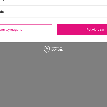
kie
dzam wymagane
Potwierdzam 