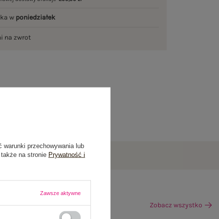
łka w
poniedziałek
ni na zwrot
ć warunki przechowywania lub
 także na stronie
Prywatność i
Zawsze aktywne
Zobacz wszystko