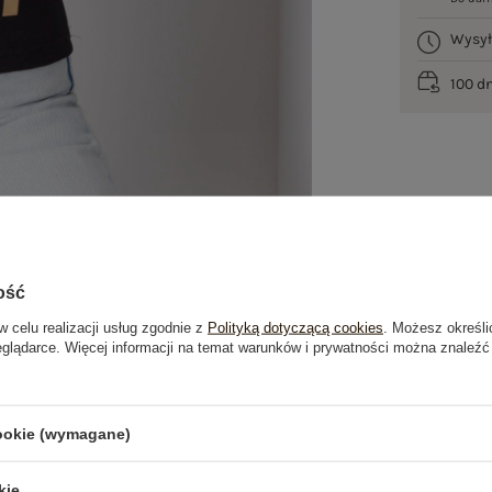
Wysy
100 d
ość
w celu realizacji usług zgodnie z
Polityką dotyczącą cookies
. Możesz określi
eglądarce. Więcej informacji na temat warunków i prywatności można znaleźć
je
Opinie o produkcie
(1)
cookie (wymagane)
OSTATNIO OGLĄDANE
kie