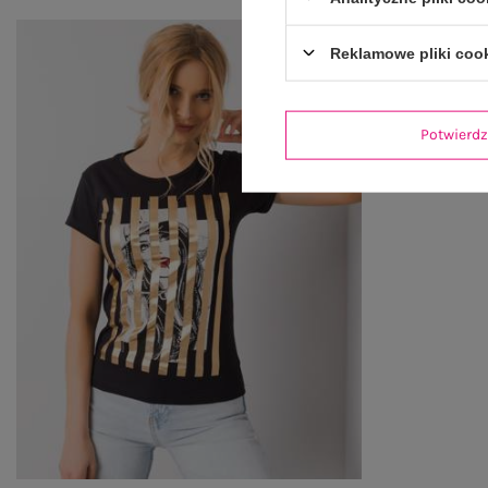
Reklamowe pliki coo
Potwier