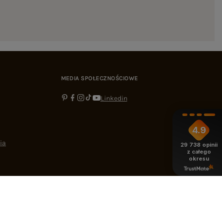
MEDIA SPOŁECZNOŚCIOWE
Linkedin
4.9
ia
29 738
opinii
z całego
okresu