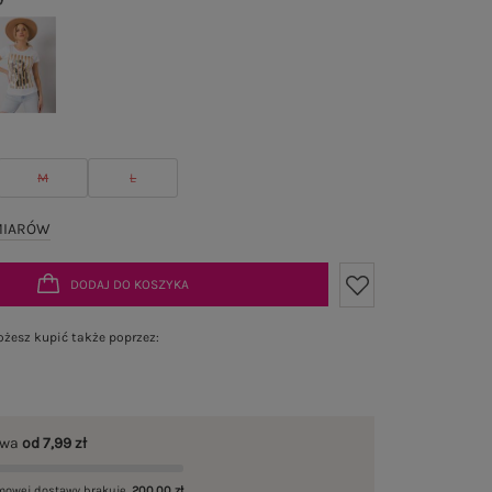
M
L
MIARÓW
DODAJ DO KOSZYKA
żesz kupić także poprzez:
awa
od 7,99 zł
mowej dostawy brakuje
200,00 zł