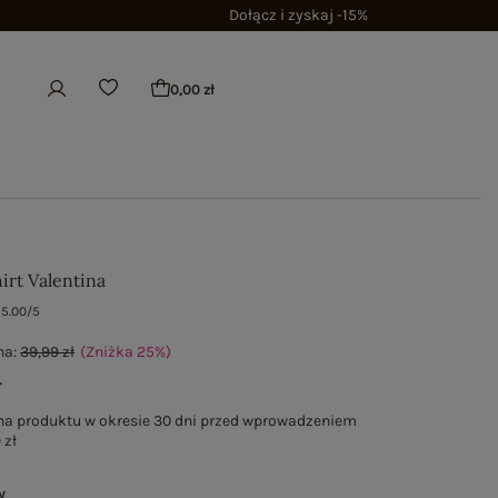
Dołącz i zyskaj -15%
0,00 zł
irt Valentina
5.00/5
na:
39,99 zł
(Zniżka
25
%
)
ł
na produktu w okresie 30 dni przed wprowadzeniem
 zł
y