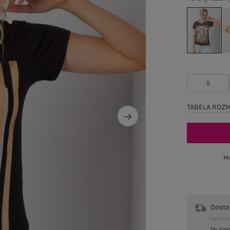
S
TABELA ROZ
Mo
Dost
Do dar