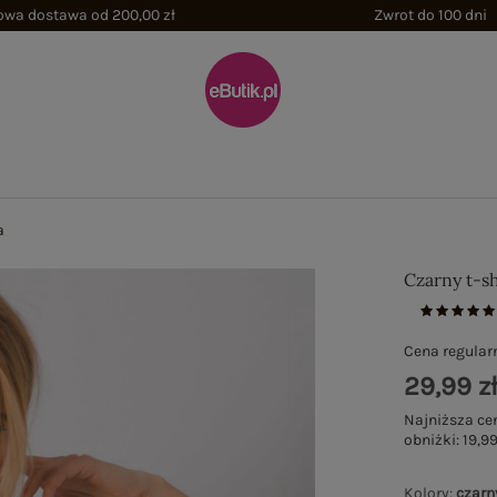
wa dostawa od 200,00 zł
Zwrot do 100 dni
a
Czarny t-sh
Cena regular
29,99 z
Najniższa ce
obniżki:
19,99
Kolory
:
czarn