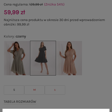
Cena regularna:
129,99 zł
(Zniżka
54
%
)
59,99 zł
Najniższa cena produktu w okresie 30 dni przed wprowadzeniem
obniżki:
99,99 zł
Kolory
:
czarny
S
M
L
TABELA ROZMIARÓW