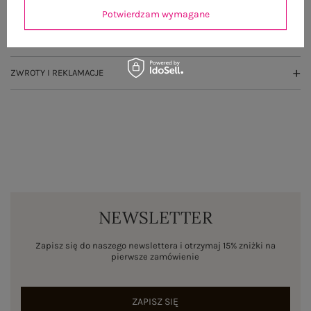
OPINIE O PRODUKCIE
(0)
Potwierdzam wymagane
WYSYŁKA I DOSTAWA
ZWROTY I REKLAMACJE
NEWSLETTER
Zapisz się do naszego newslettera i otrzymaj 15% zniżki na
pierwsze zamówienie
ZAPISZ SIĘ