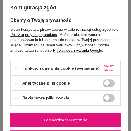
DODAJ DO KOSZYKA
Konfiguracja zgód
Możesz kupić także poprzez:
Dbamy o Twoją prywatność
Sklep korzysta z plików cookie w celu realizacji usług zgodnie z
Polityką dotyczącą cookies
. Możesz określić warunki
przechowywania lub dostępu do cookie w Twojej przeglądarce.
Dostawa
od 7,99 zł
Więcej informacji na temat warunków i prywatności można
znaleźć także na stronie
Prywatność i warunki Google
.
Do darmowej dostawy brakuje
200,00 zł
Zawsze
Wysyłka
jutro
Funkcjonalne pliki cookie (wymagane)
aktywne
100 dni na zwrot
Analityczne pliki cookie
Reklamowe pliki cookie
OPIS PRODUKTU
Potwierdzam wszystkie
GŁÓWNE PARAMETRY