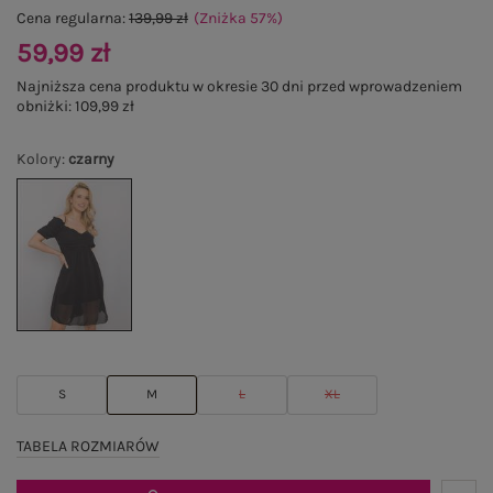
Cena regularna:
139,99 zł
(Zniżka
57
%
)
59,99 zł
Najniższa cena produktu w okresie 30 dni przed wprowadzeniem
obniżki:
109,99 zł
Kolory
:
czarny
S
M
L
XL
TABELA ROZMIARÓW