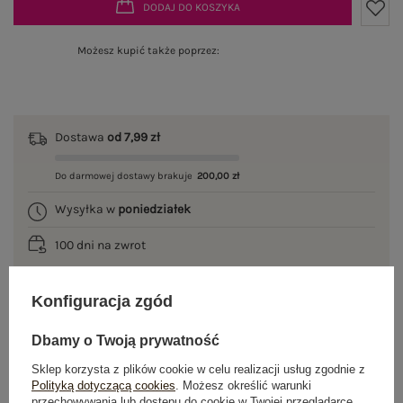
DODAJ DO KOSZYKA
Możesz kupić także poprzez:
Dostawa
od 7,99 zł
Do darmowej dostawy brakuje
200,00 zł
Wysyłka w
poniedziałek
100 dni na zwrot
Konfiguracja zgód
OPIS PRODUKTU
Dbamy o Twoją prywatność
Sklep korzysta z plików cookie w celu realizacji usług zgodnie z
GŁÓWNE PARAMETRY
Polityką dotyczącą cookies
. Możesz określić warunki
przechowywania lub dostępu do cookie w Twojej przeglądarce.