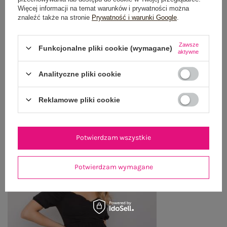
OPINIE O PRODUKCIE
(0)
Więcej informacji na temat warunków i prywatności można
znaleźć także na stronie
Prywatność i warunki Google
.
WYSYŁKA I DOSTAWA
Zawsze
Funkcjonalne pliki cookie (wymagane)
aktywne
ZWROTY I REKLAMACJE
Analityczne pliki cookie
OSTATNIO OGLĄDANE
Reklamowe pliki cookie
Zobacz wszystko
Potwierdzam wszystkie
Potwierdzam wymagane