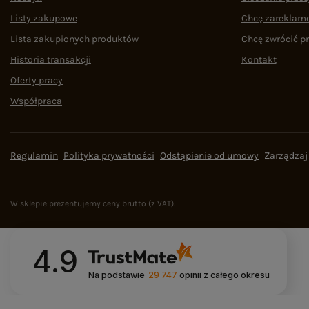
Listy zakupowe
Chcę zareklam
Lista zakupionych produktów
Chcę zwrócić p
Historia transakcji
Kontakt
Oferty pracy
Współpraca
Regulamin
Polityka prywatności
Odstąpienie od umowy
Zarządzaj
W sklepie prezentujemy ceny brutto (z VAT).
4.9
Na podstawie
29 747
opinii
z całego okresu