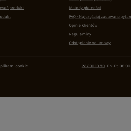
ować produkt
Metody płatności
rodukt
FAQ - Najczęściej zadawane pytan
Opinie klientów
Regulaminy
Odstąpienie od umowy
 plikami cookie
22 290 10 80
Pn.-Pt. 08:00