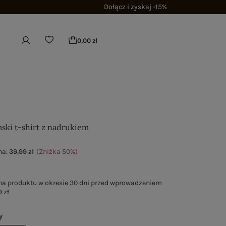
Dołącz i zyskaj -15%
0,00 zł
ski t-shirt z nadrukiem
na:
39,99 zł
(Zniżka
50
%
)
na produktu w okresie 30 dni przed wprowadzeniem
 zł
y