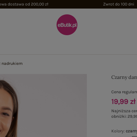
wa dostawa od 200,00 zł
Zwrot do 100 dni
 z nadrukiem
Czarny dam
Cena regular
19,99 zł
Najniższa ce
obniżki:
29,99
Kolory
:
czarn