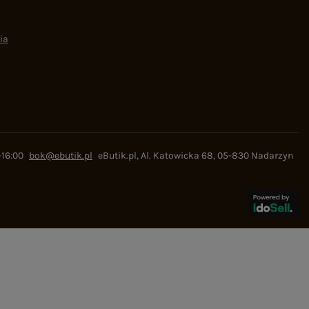
ia
-16:00
bok@ebutik.pl
eButik.pl
,
Al. Katowicka 68
,
05-830
Nadarzyn