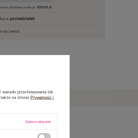
mowej dostawy brakuje
200,00 zł
łka w
poniedziałek
ni na zwrot
ć warunki przechowywania lub
 także na stronie
Prywatność i
Zawsze aktywne