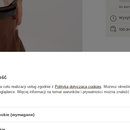
Do dar
Wysy
100 d
ość
w celu realizacji usług zgodnie z
Polityką dotyczącą cookies
. Możesz określi
eglądarce. Więcej informacji na temat warunków i prywatności można znaleźć
je
Opinie o produkcie
(0)
cookie (wymagane)
kie