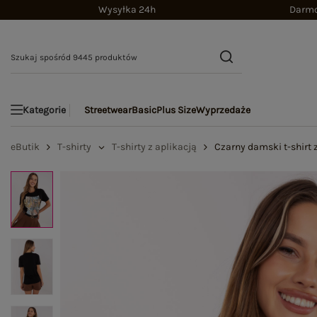
Wysyłka 24h
Darmo
Streetwear
Basic
Plus Size
Wyprzedaże
Kategorie
eButik
T-shirty
T-shirty z aplikacją
Czarny damski t-shirt