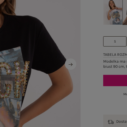
S
TABELA ROZ
Modelka ma n
biust 90 cm, 
Mo
Dost