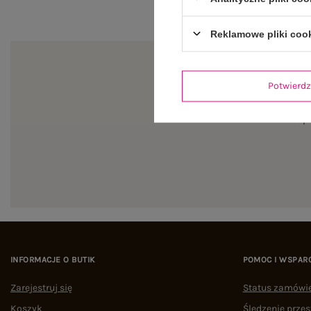
Reklamowe pliki coo
Potwier
Zapi
INFORMACJE O BUTIK
POMOC I WSPAR
Zarejestruj się
Status zamówi
Koszyk
Śledzenie przes