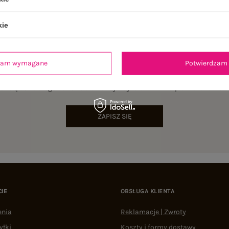
kie
dzam wymagane
Potwierdzam 
NEWSLETTER
sz się do naszego newslettera i otrzymaj 15% zniżki na pierwsze zamów
ZAPISZ SIĘ
CIE
OBSŁUGA KLIENTA
enia
Reklamacje | Zwroty
yłki
Koszty i formy dostawy