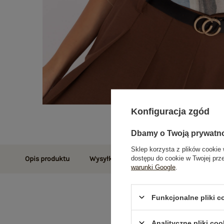
Konfiguracja zgód
Dbamy o Twoją prywatn
Sklep korzysta z plików cookie 
dostępu do cookie w Twojej prz
Opis produktu
Wysyłka i dostawa
Zwroty i reklamac
warunki Google
.
Funkcjonalne pliki 
Analityczne pliki coo