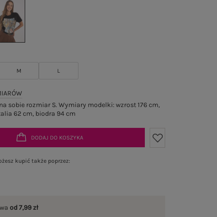
M
L
MIARÓW
a sobie rozmiar S. Wymiary modelki: wzrost 176 cm,
talia 62 cm, biodra 94 cm
DODAJ DO KOSZYKA
żesz kupić także poprzez:
awa
od 7,99 zł