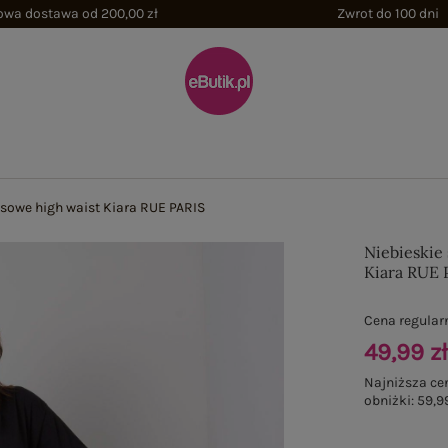
wa dostawa od 200,00 zł
Zwrot do 100 dni
nsowe high waist Kiara RUE PARIS
Niebieskie
Kiara RUE 
Cena regular
49,99 z
Najniższa ce
obniżki:
59,99