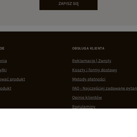
ZAPISZ SIĘ
CIE
OBSŁUGA KLIENTA
enia
Reklamacje | Zwroty
yłki
Koszty i formy dostawy
ować produkt
Metody płatności
rodukt
FAQ - Najczęściej zadawane pytan
Opinie klientów
Regulaminy
Odstąpienie od umowy