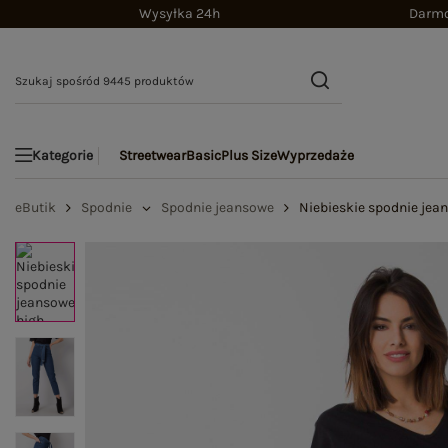
Wysyłka 24h
Darmo
Streetwear
Basic
Plus Size
Wyprzedaże
Kategorie
eButik
Spodnie
Spodnie jeansowe
Niebieskie spodnie jea