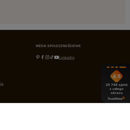
MEDIA SPOŁECZNOŚCIOWE
Linkedin
4.9
ia
29 748
opinii
z całego
okresu