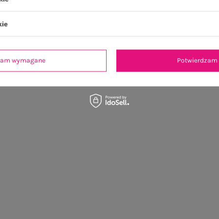
kie
dzam wymagane
Potwierdzam 