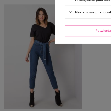
Reklamowe pliki coo
Potwier