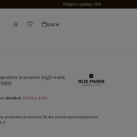
Dołącz i zyskaj -15%
0,00 zł
 spodnie jeansowe high waist
PARIS
na:
89,99 zł
(Zniżka
44
%
)
ł
na produktu w okresie 30 dni przed wprowadzeniem
 zł