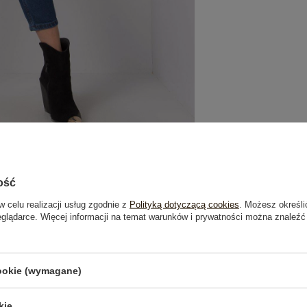
ość
w celu realizacji usług zgodnie z
Polityką dotyczącą cookies
. Możesz określi
eglądarce. Więcej informacji na temat warunków i prywatności można znaleźć
je
Opinie o produkcie
(0)
cookie (wymagane)
OSTATNIO OGLĄDANE
kie