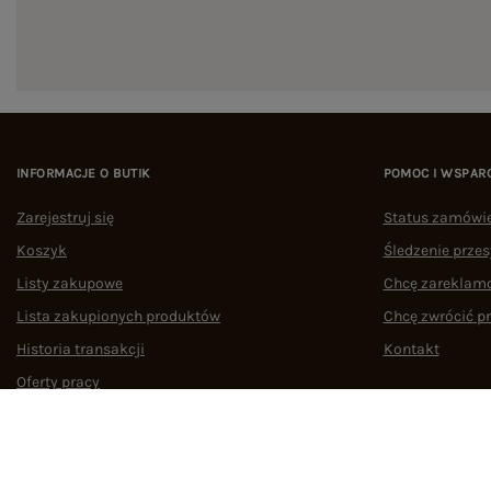
INFORMACJE O BUTIK
POMOC I WSPAR
Zarejestruj się
Status zamówi
Koszyk
Śledzenie przes
Listy zakupowe
Chcę zareklam
Lista zakupionych produktów
Chcę zwrócić p
Historia transakcji
Kontakt
Oferty pracy
Współpraca