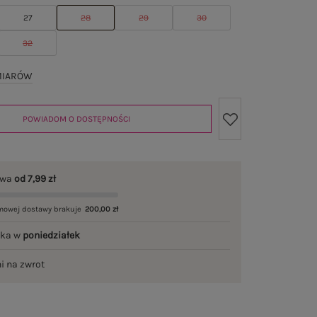
27
28
29
30
32
MIARÓW
POWIADOM O DOSTĘPNOŚCI
awa
od 7,99 zł
mowej dostawy brakuje
200,00 zł
łka w
poniedziałek
ni na zwrot