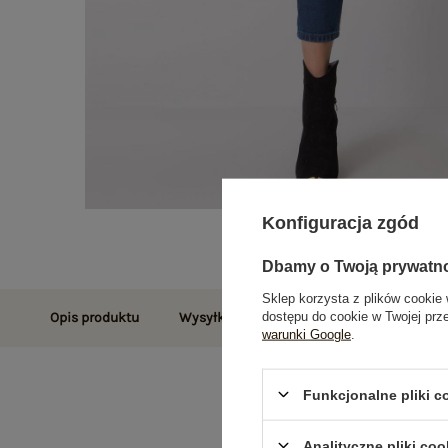
Konfiguracja zgód
Dbamy o Twoją prywatn
Sklep korzysta z plików cookie 
dostępu do cookie w Twojej prz
Opis produktu
Wysyłka i dostawa
Zwroty i reklamac
warunki Google
.
Funkcjonalne pliki 
Analityczne pliki coo