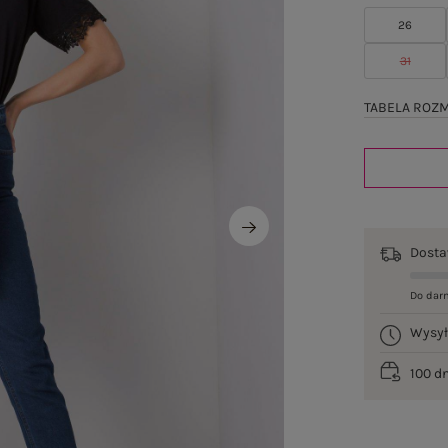
26
31
TABELA ROZ
Dost
Do dar
Wysy
100 d