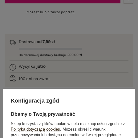
Możesz kupić także poprzez:
Dostawa
od 7,99 zł
Do darmowej dostawy brakuje
200,00 zł
Wysyłka
jutro
100 dni na zwrot
Konfiguracja zgód
OPIS PRODUKTU
Dbamy o Twoją prywatność
GŁÓWNE PARAMETRY
Sklep korzysta z plików cookie w celu realizacji usług zgodnie z
Polityką dotyczącą cookies
. Możesz określić warunki
przechowywania lub dostępu do cookie w Twojej przeglądarce.
OPINIE O PRODUKCIE
(0)