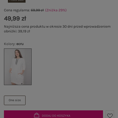
Cena regularna:
69,99 zł
(Zniżka
29
%
)
49,99 zł
Najniższa cena produktu w okresie 30 dni przed wprowadzeniem
obniżki:
39,19 zł
Kolory
:
ecru
One size
DODAJ DO KOSZYKA