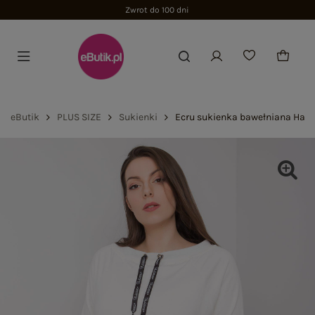
Zwrot do 100 dni
eButik
PLUS SIZE
Sukienki
Ecru sukienka bawełniana Harri