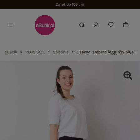
Zwrot do 100 dni
eButik
PLUS SIZE
Spodnie
Czarno-srebrne legginsy plus si