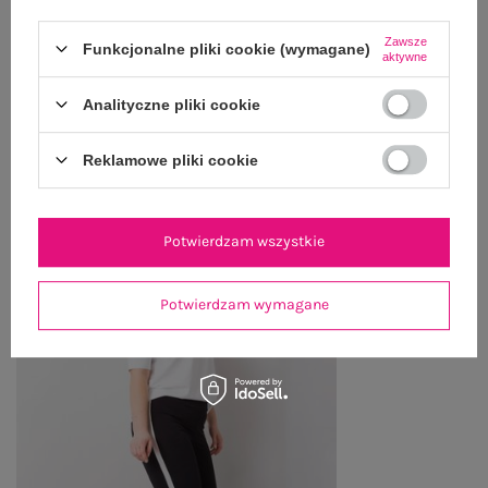
WYSYŁKA I DOSTAWA
Zawsze
Funkcjonalne pliki cookie (wymagane)
ZWROTY I REKLAMACJE
aktywne
Analityczne pliki cookie
OSTATNIO OGLĄDANE
Reklamowe pliki cookie
Zobacz wszystko
Potwierdzam wszystkie
Potwierdzam wymagane