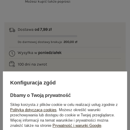
Możesz kupić także poprzez:
Dostawa
od 7,99 zł
Do darmowej dostawy brakuje
200,00 zł
Wysyłka w
poniedziałek
100 dni na zwrot
Konfiguracja zgód
OPIS PRODUKTU
Dbamy o Twoją prywatność
GŁÓWNE PARAMETRY
Sklep korzysta z plików cookie w celu realizacji usług zgodnie z
Polityką dotyczącą cookies
. Możesz określić warunki
przechowywania lub dostępu do cookie w Twojej przeglądarce.
OPINIE O PRODUKCIE
(1)
Więcej informacji na temat warunków i prywatności można
znaleźć także na stronie
Prywatność i warunki Google
.