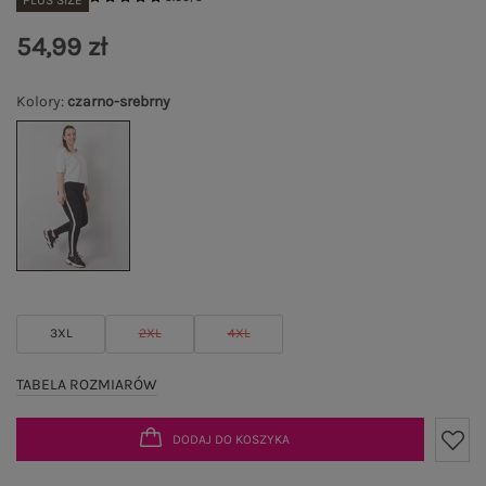
PLUS SIZE
54,99 zł
Kolory
:
czarno-srebrny
3XL
2XL
4XL
TABELA ROZMIARÓW
DODAJ DO KOSZYKA