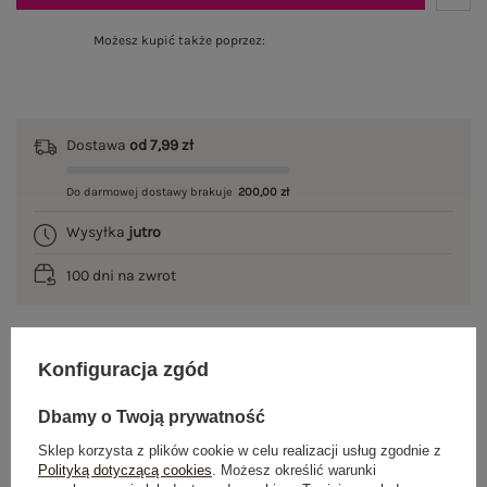
Możesz kupić także poprzez:
Dostawa
od 7,99 zł
Do darmowej dostawy brakuje
200,00 zł
Wysyłka
jutro
100 dni na zwrot
Konfiguracja zgód
OPIS PRODUKTU
Dbamy o Twoją prywatność
GŁÓWNE PARAMETRY
Sklep korzysta z plików cookie w celu realizacji usług zgodnie z
Polityką dotyczącą cookies
. Możesz określić warunki
OPINIE O PRODUKCIE
(0)