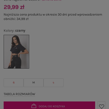
29,99 zł
Najniższa cena produktu w okresie 30 dni przed wprowadzeniem
obniżki:
34,99 zł
Kolory
:
czarny
S
M
L
TABELA ROZMIARÓW
DODAJ DO KOSZYKA