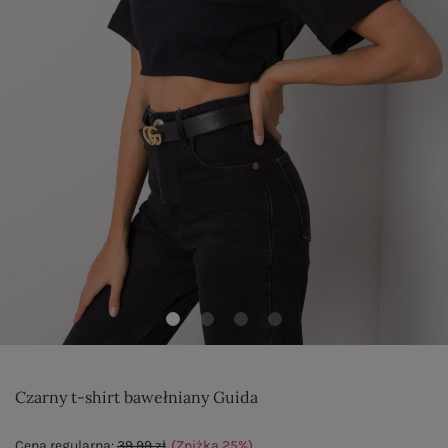
Czarny t-shirt bawełniany Guida
Cena regularna:
39,99 zł
(Zniżka
25
%
)