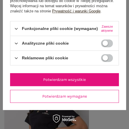
przechowywania lub dostępu do cookie w Twojej przeglądarce.
Więcej informacji na temat warunków i prywatności można
WYSYŁKA I DOSTAWA
znaleźć także na stronie
Prywatność i warunki Google
.
ZWROTY I REKLAMACJE
Zawsze
Funkcjonalne pliki cookie (wymagane)
aktywne
Analityczne pliki cookie
OSTATNIO OGLĄDANE
Zobacz wszystko
Reklamowe pliki cookie
Potwierdzam wszystkie
Potwierdzam wymagane