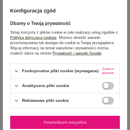
DODAJ DO KOSZYKA
Konfiguracja zgód
Możesz kupić także poprzez:
Dbamy o Twoją prywatność
Sklep korzysta z plików cookie w celu realizacji usług zgodnie z
Polityką dotyczącą cookies
. Możesz określić warunki
przechowywania lub dostępu do cookie w Twojej przeglądarce.
Więcej informacji na temat warunków i prywatności można
Dostawa
od 7,99 zł
znaleźć także na stronie
Prywatność i warunki Google
.
Do darmowej dostawy brakuje
200,00 zł
Zawsze
Funkcjonalne pliki cookie (wymagane)
aktywne
Wysyłka w
poniedziałek
100 dni na zwrot
Analityczne pliki cookie
Reklamowe pliki cookie
OPIS PRODUKTU
Potwierdzam wszystkie
GŁÓWNE PARAMETRY