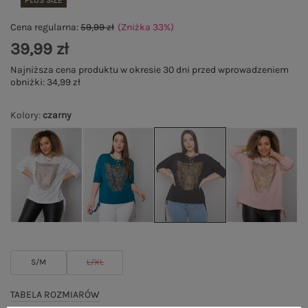
PLUS SIZE
Cena regularna:
59,99 zł
(Zniżka
33
%
)
39,99 zł
Najniższa cena produktu w okresie 30 dni przed wprowadzeniem
obniżki:
34,99 zł
Kolory
:
czarny
S/M
L/XL
TABELA ROZMIARÓW