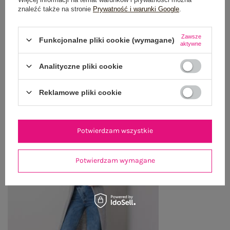
znaleźć także na stronie
Prywatność i warunki Google
.
WYSYŁKA I DOSTAWA
ZWROTY I REKLAMACJE
Zawsze
Funkcjonalne pliki cookie (wymagane)
aktywne
Analityczne pliki cookie
OSTATNIO OGLĄDANE
Zobacz wszystko
Reklamowe pliki cookie
Potwierdzam wszystkie
Potwierdzam wymagane