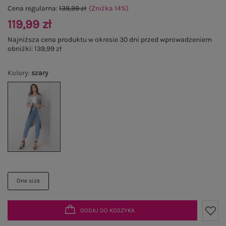
Cena regularna:
139,99 zł
(Zniżka
14
%
)
119,99 zł
Najniższa cena produktu w okresie 30 dni przed wprowadzeniem
obniżki:
139,99 zł
Kolory
:
szary
One size
DODAJ DO KOSZYKA