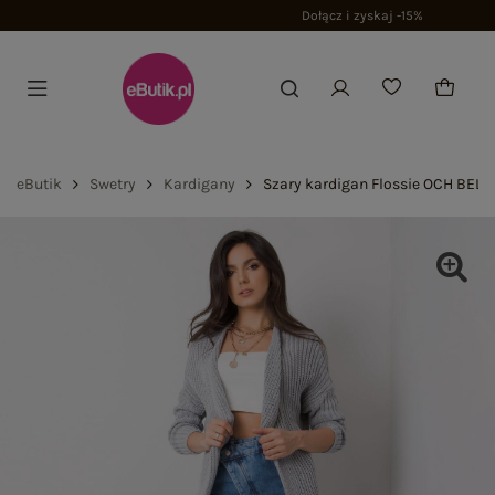
Dołącz i zyskaj -15%
eButik
Swetry
Kardigany
Szary kardigan Flossie OCH BELL