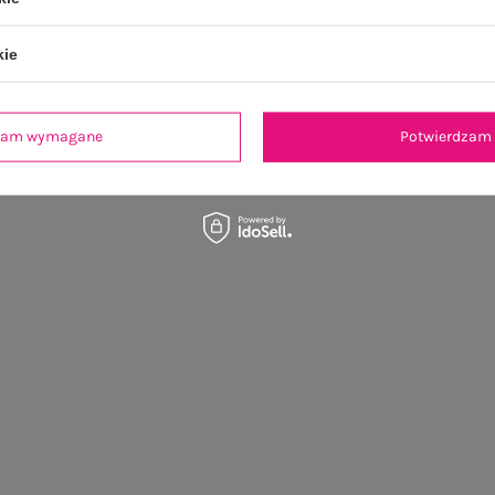
kie
dzam wymagane
Potwierdzam 