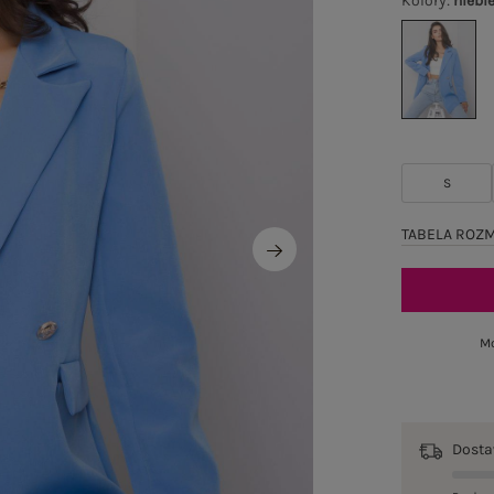
Kolory
:
niebi
S
TABELA ROZ
Mo
Dost