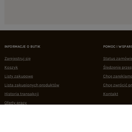
INFORMACJE O BUTIK
POMOC I WSPAR
Zarejestruj się
Status zamówi
Koszyk
Śledzenie przes
Listy zakupowe
Chcę zareklam
Lista zakupionych produktów
Chcę zwrócić p
Historia transakcji
Kontakt
Oferty pracy
Współpraca