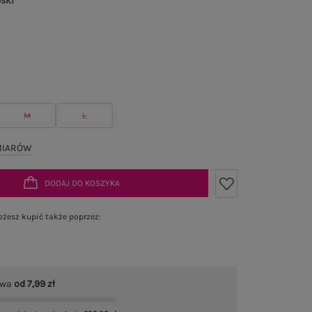
eski
M
L
MIARÓW
DODAJ DO KOSZYKA
żesz kupić także poprzez:
awa
od 7,99 zł