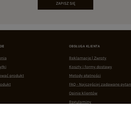
ZAPISZ SIĘ
CIE
OBSŁUGA KLIENTA
enia
Reklamacje | Zwroty
yłki
Koszty i formy dostawy
ować produkt
Metody płatności
rodukt
FAQ - Najczęściej zadawane pytan
Opinie klientów
Regulaminy
Odstąpienie od umowy