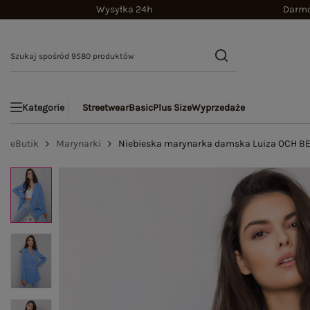
Wysyłka 24h
Darmo
Streetwear
Basic
Plus Size
Wyprzedaże
Kategorie
eButik
Marynarki
Niebieska marynarka damska Luiza OCH B