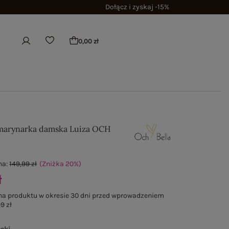
Dołącz i zyskaj -15%
0,00 zł
marynarka damska Luiza OCH
na:
149,99 zł
(Zniżka
20
%
)
ł
na produktu w okresie 30 dni przed wprowadzeniem
9 zł