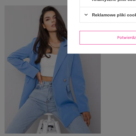
Reklamowe pliki coo
Potwier