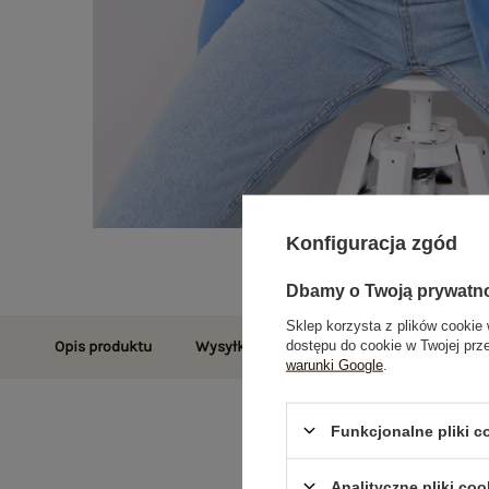
Konfiguracja zgód
Dbamy o Twoją prywatn
Sklep korzysta z plików cookie 
dostępu do cookie w Twojej prz
Opis produktu
Wysyłka i dostawa
Zwroty i reklamac
warunki Google
.
Funkcjonalne pliki 
Analityczne pliki coo