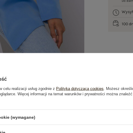
Do dar
Wysy
100 d
ość
w celu realizacji usług zgodnie z
Polityką dotyczącą cookies
. Możesz określi
eglądarce. Więcej informacji na temat warunków i prywatności można znaleźć
je
Opinie o produkcie
(0)
cookie (wymagane)
OSTATNIO OGLĄDANE
kie