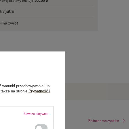
mowej dostawy brakuje
200,00 zł
łka
jutro
ni na zwrot
ć warunki przechowywania lub
 także na stronie
Prywatność i
Zawsze aktywne
Zobacz wszystko