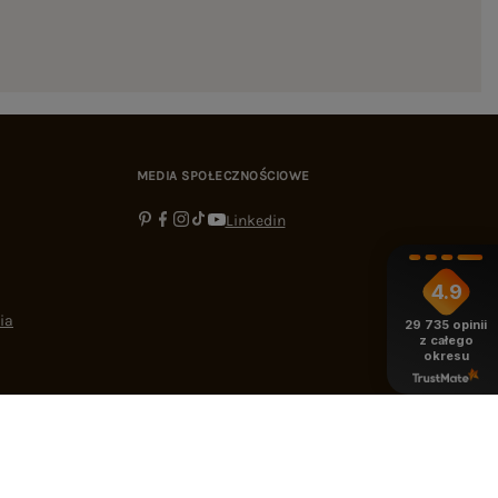
MEDIA SPOŁECZNOŚCIOWE
Linkedin
4.9
ia
29 735
opinii
z całego
okresu