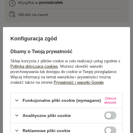
Wysyłka w
poniedziałek
100 dni na zwrot
Konfiguracja zgód
OPIS PRODUKTU
Dbamy o Twoją prywatność
GŁÓWNE PARAMETRY
Sklep korzysta z plików cookie w celu realizacji usług zgodnie z
Polityką dotyczącą cookies
. Możesz określić warunki
OPINIE O PRODUKCIE
(1)
przechowywania lub dostępu do cookie w Twojej przeglądarce.
Więcej informacji na temat warunków i prywatności można
znaleźć także na stronie
Prywatność i warunki Google
.
WYSYŁKA I DOSTAWA
ZWROTY I REKLAMACJE
Zawsze
Funkcjonalne pliki cookie (wymagane)
aktywne
Analityczne pliki cookie
OSTATNIO OGLĄDANE
Zobacz wszystko
Reklamowe pliki cookie