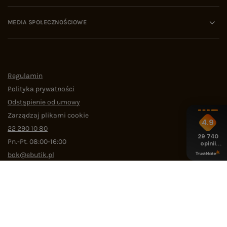
MEDIA SPOŁECZNOŚCIOWE
Regulamin
Polityka prywatności
Odstąpienie od umowy
Zarządzaj plikami cookie
4.9
22 290 10 80
29 740
Pn.-Pt. 08:00-16:00
opinii
z całego
bok@ebutik.pl
okresu
eButik.pl
,
Al. Katowicka 68
,
05-830
Nadarzyn
W sklepie prezentujemy ceny brutto (z VAT).