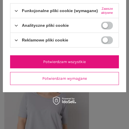
WYSYŁKA I DOSTAWA
Zawsze
Funkcjonalne pliki cookie (wymagane)
aktywne
ZWROTY I REKLAMACJE
Analityczne pliki cookie
OSTATNIO OGLĄDANE
Reklamowe pliki cookie
Zobacz wszystko
Potwierdzam wszystkie
Potwierdzam wymagane