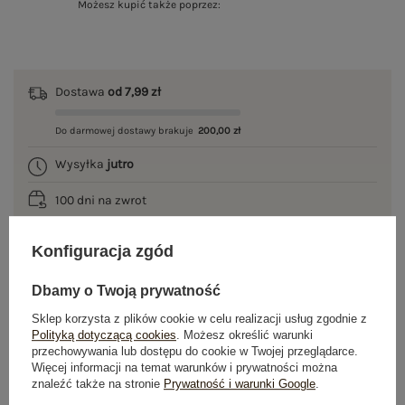
Możesz kupić także poprzez:
Dostawa
od 7,99 zł
Do darmowej dostawy brakuje
200,00 zł
Wysyłka
jutro
100 dni na zwrot
Konfiguracja zgód
OPIS PRODUKTU
Dbamy o Twoją prywatność
Sklep korzysta z plików cookie w celu realizacji usług zgodnie z
GŁÓWNE PARAMETRY
Polityką dotyczącą cookies
. Możesz określić warunki
przechowywania lub dostępu do cookie w Twojej przeglądarce.
OPINIE O PRODUKCIE
(0)
Więcej informacji na temat warunków i prywatności można
znaleźć także na stronie
Prywatność i warunki Google
.