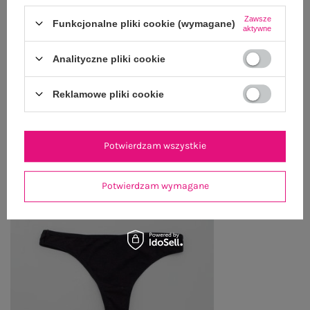
Zawsze
Funkcjonalne pliki cookie (wymagane)
aktywne
ZWROTY I REKLAMACJE
Analityczne pliki cookie
OSTATNIO OGLĄDANE
Reklamowe pliki cookie
Zobacz wszystko
Potwierdzam wszystkie
Potwierdzam wymagane