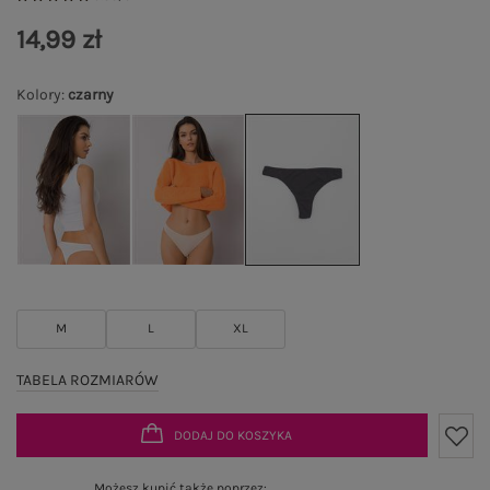
14,99 zł
Kolory
:
czarny
M
L
XL
TABELA ROZMIARÓW
DODAJ DO KOSZYKA
Możesz kupić także poprzez: