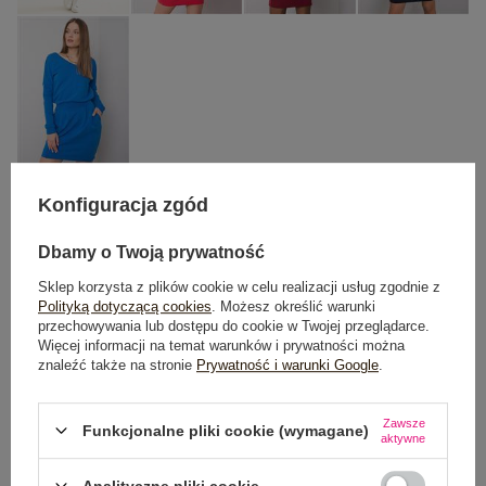
Konfiguracja zgód
S
M
L
Dbamy o Twoją prywatność
TABELA ROZMIARÓW
Sklep korzysta z plików cookie w celu realizacji usług zgodnie z
Polityką dotyczącą cookies
. Możesz określić warunki
przechowywania lub dostępu do cookie w Twojej przeglądarce.
DODAJ DO KOSZYKA
Więcej informacji na temat warunków i prywatności można
znaleźć także na stronie
Prywatność i warunki Google
.
Możesz kupić także poprzez:
Zawsze
Funkcjonalne pliki cookie (wymagane)
aktywne
Analityczne pliki cookie