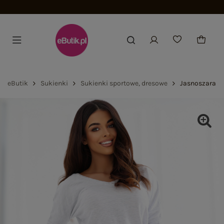
Zwrot do 100 dni
eButik
Sukienki
Sukienki sportowe, dresowe
Jasnoszara m