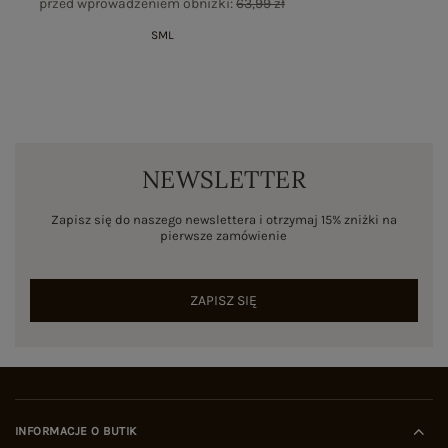
przed wprowadzeniem obniżki:
63,99 zł
S
M
L
NEWSLETTER
Zapisz się do naszego newslettera i otrzymaj 15% zniżki na
pierwsze zamówienie
ZAPISZ SIĘ
INFORMACJE O BUTIK