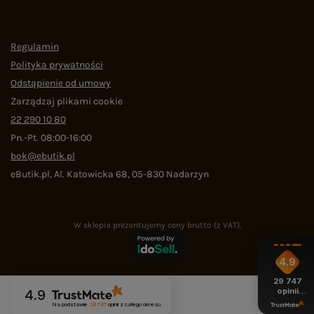
Regulamin
Polityka prywatności
Odstąpienie od umowy
Zarządzaj plikami cookie
22 290 10 80
Pn.-Pt. 08:00-16:00
bok@ebutik.pl
eButik.pl
,
Al. Katowicka 68
,
05-830
Nadarzyn
W sklepie prezentujemy ceny brutto (z VAT).
4.9
29 747
opinii
4.9
z całego
Na podstawie
29 747
opinii
z całego okresu
okresu