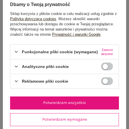
Dbamy o Twoją prywatność
Sklep korzysta z plików cookie w celu realizacji usług zgodnie z
OPIS PRODUKTU
Polityką dotyczącą cookies
. Możesz określić warunki
przechowywania lub dostępu do cookie w Twojej przeglądarce.
Więcej informacji na temat warunków i prywatności można
GŁÓWNE PARAMETRY
znaleźć także na stronie
Prywatność i warunki Google
.
OPINIE O PRODUKCIE
(4)
Zawsze
Funkcjonalne pliki cookie (wymagane)
aktywne
WYSYŁKA I DOSTAWA
Analityczne pliki cookie
ZWROTY I REKLAMACJE
Reklamowe pliki cookie
OSTATNIO OGLĄDANE
Zobacz wszystko
Potwierdzam wszystkie
Potwierdzam wymagane