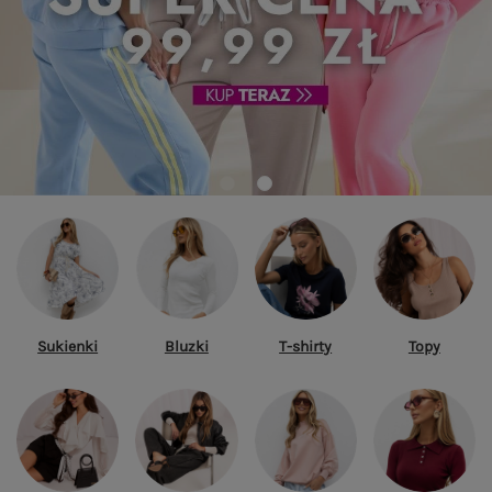
Sukienki
Bluzki
T-shirty
Topy