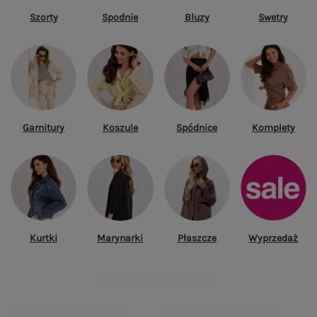
Szorty
Spodnie
Bluzy
Swetry
Garnitury
Koszule
Spódnice
Komplety
Kurtki
Marynarki
Płaszcze
Wyprzedaż
TOP TYGODNIA
Zobacz wszystko