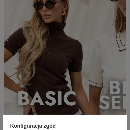
74,99 zł
One size
NA WESELA I RODZINNE
UROCZYSTOŚCI
Zobacz wszystko
Konfiguracja zgód