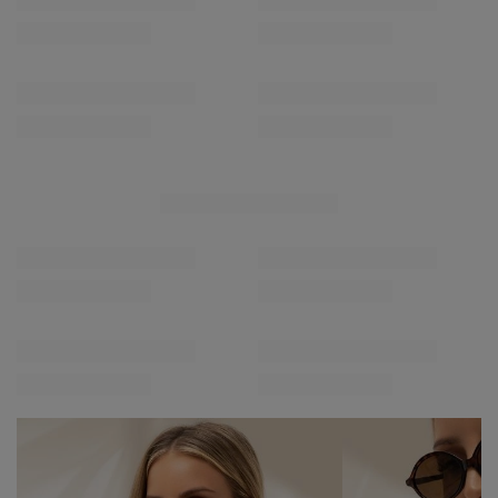
Bordowy damski sweter z kołnierzykiem
Ecru dzianinowy 