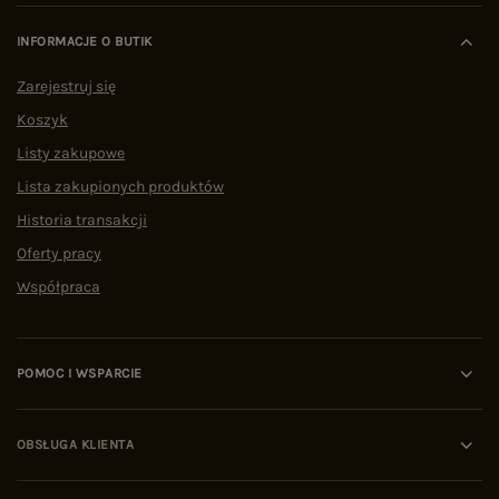
Czarna krótka bluzka z drapowaniem STITCH &
Czarne eleganckie 
SOUL
39,99 zł
XS
S
M
L
XL
BLOG
Zobacz wszystko