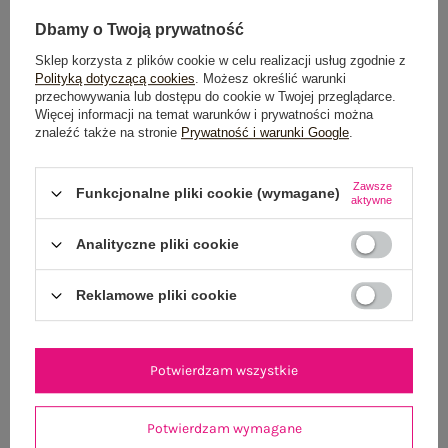
Dbamy o Twoją prywatność
Sklep korzysta z plików cookie w celu realizacji usług zgodnie z
Polityką dotyczącą cookies
. Możesz określić warunki
przechowywania lub dostępu do cookie w Twojej przeglądarce.
Więcej informacji na temat warunków i prywatności można
znaleźć także na stronie
Prywatność i warunki Google
.
Czekoladowe letnie spodnie z paskiem RUE PARIS
Khaki damska sukien
69,99 zł
Zawsze
Funkcjonalne pliki cookie (wymagane)
aktywne
One size
Analityczne pliki cookie
Reklamowe pliki cookie
Potwierdzam wszystkie
Potwierdzam wymagane