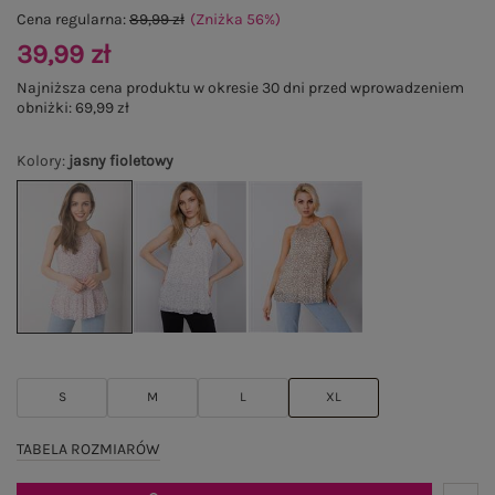
Cena regularna:
89,99 zł
(Zniżka
56
%
)
39,99 zł
Najniższa cena produktu w okresie 30 dni przed wprowadzeniem
obniżki:
69,99 zł
Kolory
:
jasny fioletowy
S
M
L
XL
TABELA ROZMIARÓW