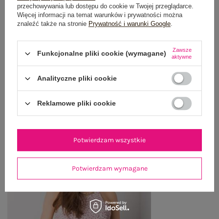
OPINIE O PRODUKCIE
(0)
przechowywania lub dostępu do cookie w Twojej przeglądarce.
Więcej informacji na temat warunków i prywatności można
znaleźć także na stronie
Prywatność i warunki Google
.
WYSYŁKA I DOSTAWA
Zawsze
ZWROTY I REKLAMACJE
Funkcjonalne pliki cookie (wymagane)
aktywne
Analityczne pliki cookie
OSTATNIO OGLĄDANE
Reklamowe pliki cookie
Zobacz wszystko
Potwierdzam wszystkie
Potwierdzam wymagane