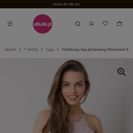
Zwrot do 100 dni
eButik
T-shirty
Topy
Fioletowy top plisowany Monreale SU