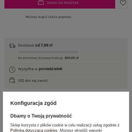
DODAJ DO KOSZYKA
Możesz kupić także poprzez:
Dostawa
od 7,99 zł
Do darmowej dostawy brakuje
200,00 zł
Wysyłka w
poniedziałek
100 dni na zwrot
Konfiguracja zgód
OPIS PRODUKTU
Dbamy o Twoją prywatność
GŁÓWNE PARAMETRY
Sklep korzysta z plików cookie w celu realizacji usług zgodnie z
Polityką dotyczącą cookies
. Możesz określić warunki