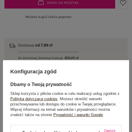
DODAJ DO KOSZYKA
Możesz kupić także poprzez:
Dostawa
od 7,99 zł
Do darmowej dostawy brakuje
200,00 zł
Wysyłka w
poniedziałek
Konfiguracja zgód
100 dni na zwrot
Dbamy o Twoją prywatność
Sklep korzysta z plików cookie w celu realizacji usług zgodnie z
Polityką dotyczącą cookies
. Możesz określić warunki
przechowywania lub dostępu do cookie w Twojej przeglądarce.
OPIS PRODUKTU
Więcej informacji na temat warunków i prywatności można
znaleźć także na stronie
Prywatność i warunki Google
.
GŁÓWNE PARAMETRY
Zawsze