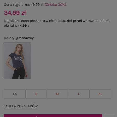
Cena regularna:
49,99 zł
(Zniżka
30
%
)
34,99 zł
Najniższa cena produktu w okresie 30 dni przed wprowadzeniem
obniżki:
44,99 zł
Kolory
:
granatowy
XS
S
M
L
XL
TABELA ROZMIARÓW