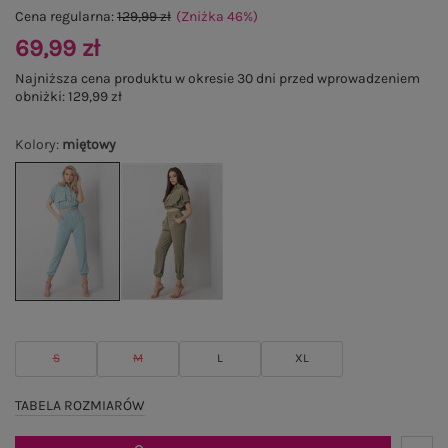
Cena regularna:
129,99 zł
(Zniżka
46
%
)
69,99 zł
Najniższa cena produktu w okresie 30 dni przed wprowadzeniem
obniżki:
129,99 zł
Kolory
:
miętowy
S
M
L
XL
TABELA ROZMIARÓW