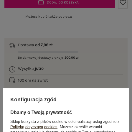
DODAJ DO KOSZYKA
Możesz kupić także poprzez:
Dostawa
od 7,99 zł
Do darmowej dostawy brakuje
200,00 zł
Wysyłka
jutro
100 dni na zwrot
Konfiguracja zgód
OPIS PRODUKTU
Dbamy o Twoją prywatność
GŁÓWNE PARAMETRY
Sklep korzysta z plików cookie w celu realizacji usług zgodnie z
Polityką dotyczącą cookies
. Możesz określić warunki