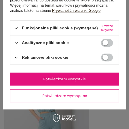
przechowywania lub dostępu do cookie w Twojej przeglądarce.
OPINIE O PRODUKCIE
(0)
Więcej informacji na temat warunków i prywatności można
znaleźć także na stronie
Prywatność i warunki Google
.
WYSYŁKA I DOSTAWA
Zawsze
Funkcjonalne pliki cookie (wymagane)
ZWROTY I REKLAMACJE
aktywne
Analityczne pliki cookie
OSTATNIO OGLĄDANE
Reklamowe pliki cookie
Zobacz wszystko
Potwierdzam wszystkie
Potwierdzam wymagane