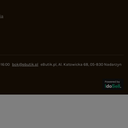
ia
-16:00
bok@ebutik.pl
eButik.pl
,
Al. Katowicka 68
,
05-830
Nadarzyn