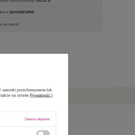
mowej dostawy brakuje
200,00 zł
łka w
poniedziałek
ni na zwrot
ć warunki przechowywania lub
 także na stronie
Prywatność i
Zawsze aktywne