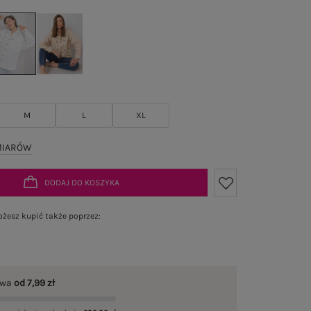
M
L
XL
MIARÓW
DODAJ DO KOSZYKA
żesz kupić także poprzez:
awa
od 7,99 zł