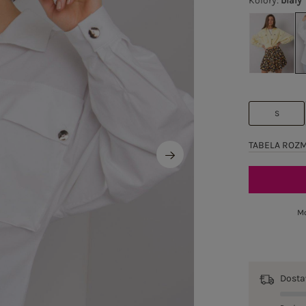
Kolory
:
biały
S
TABELA ROZ
Mo
Dost