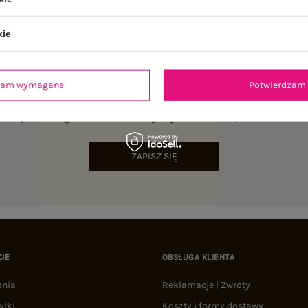
kie
dzam wymagane
Potwierdzam 
NEWSLETTER
sz się do naszego newslettera i otrzymaj 15% zniżki na pierwsze zamów
ZAPISZ SIĘ
CIE
OBSŁUGA KLIENTA
enia
Reklamacje | Zwroty
yłki
Koszty i formy dostawy