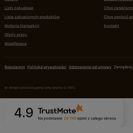
Listy zakupowe
Chcę zareklam
Lista zakupionych produktów
Chcę zwrócić p
Historia transakcji
Kontakt
Oferty pracy
Współpraca
Regulamin
Polityka prywatności
Odstąpienie od umowy
Zarządzaj
W sklepie prezentujemy ceny brutto (z VAT).
4.9
Na podstawie
29 745
opinii
z całego okresu