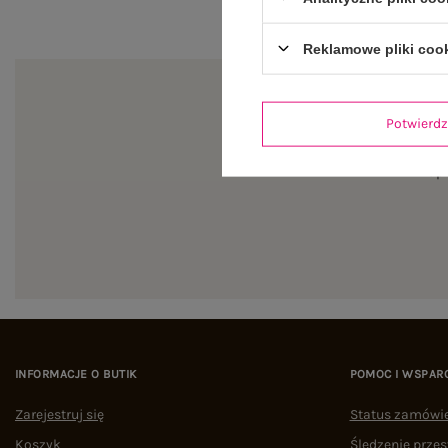
Reklamowe pliki coo
Potwier
Zapi
INFORMACJE O BUTIK
POMOC I WSPAR
Zarejestruj się
Status zamówi
Koszyk
Śledzenie przes