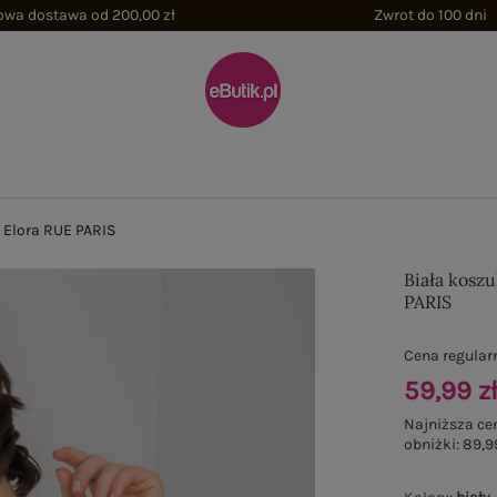
wa dostawa od 200,00 zł
Zwrot do 100 dni
 Elora RUE PARIS
Biała koszu
PARIS
Cena regular
59,99 z
Najniższa ce
obniżki:
89,9