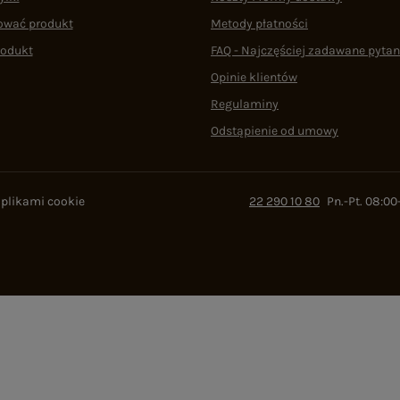
ować produkt
Metody płatności
rodukt
FAQ - Najczęściej zadawane pytan
Opinie klientów
Regulaminy
Odstąpienie od umowy
 plikami cookie
22 290 10 80
Pn.-Pt. 08:00