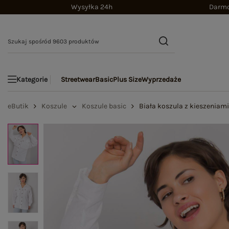
Wysyłka 24h
Darmo
Streetwear
Basic
Plus Size
Wyprzedaże
Kategorie
eButik
Koszule
Koszule basic
Biała koszula z kieszeniami