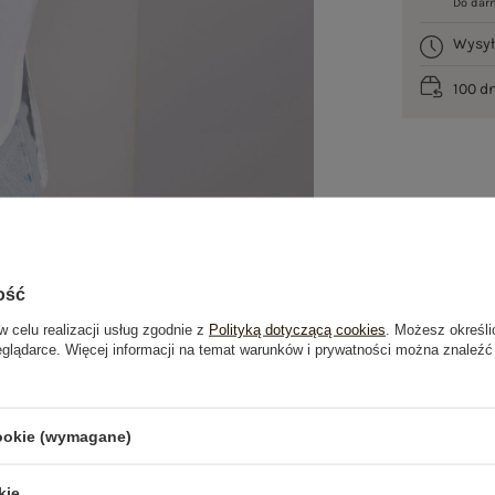
Do dar
Wysy
100 d
ość
w celu realizacji usług zgodnie z
Polityką dotyczącą cookies
. Możesz określi
eglądarce. Więcej informacji na temat warunków i prywatności można znaleźć
je
Opinie o produkcie
(0)
cookie (wymagane)
kie