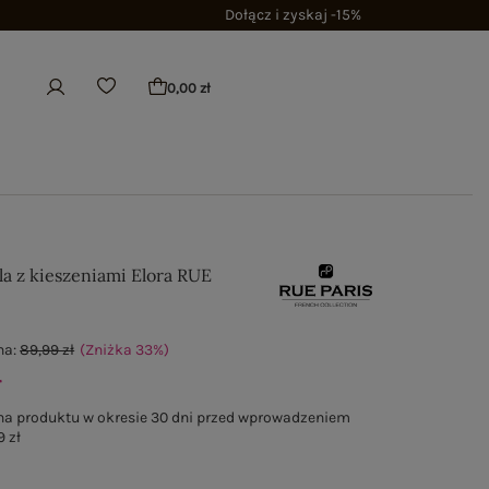
Dołącz i zyskaj -15%
0,00 zł
la z kieszeniami Elora RUE
na:
89,99 zł
(Zniżka
33
%
)
ł
na produktu w okresie 30 dni przed wprowadzeniem
9 zł