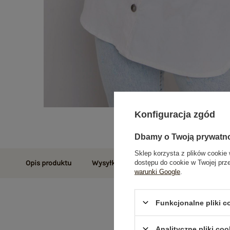
Konfiguracja zgód
Dbamy o Twoją prywatn
Sklep korzysta z plików cookie 
dostępu do cookie w Twojej prz
Opis produktu
Wysyłka i dostawa
Zwroty i reklamac
warunki Google
.
Funkcjonalne pliki 
Analityczne pliki coo