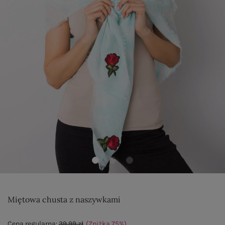
Miętowa chusta z naszywkami
Cena regularna:
39,99 zł
(Zniżka
75
%
)