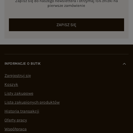
Zapisz się do naszego newslettera i otrzymaj 15% zniżki na
pierwsze zamówienie
ZAPISZ SIĘ
INFORMACJE O BUTIK
Zarejestruj się
Koszyk
Listy zakupowe
Lista zakupionych produktów
Historia transakcji
Oferty pracy
Współpraca