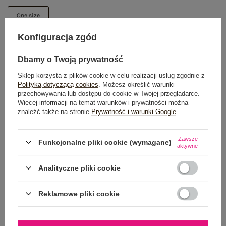
One size
Konfiguracja zgód
DODAJ DO KOSZYKA
Dbamy o Twoją prywatność
Możesz kupić także poprzez:
Sklep korzysta z plików cookie w celu realizacji usług zgodnie z
Polityką dotyczącą cookies
. Możesz określić warunki
przechowywania lub dostępu do cookie w Twojej przeglądarce.
Więcej informacji na temat warunków i prywatności można
znaleźć także na stronie
Prywatność i warunki Google
.
Dostawa
od 7,99 zł
Zawsze
Do darmowej dostawy brakuje
200,00 zł
Funkcjonalne pliki cookie (wymagane)
aktywne
Zamów w ciągu
04:06:09 sek.
,
a wyślemy
jeszcze dzisiaj!
Analityczne pliki cookie
100 dni na zwrot
Reklamowe pliki cookie