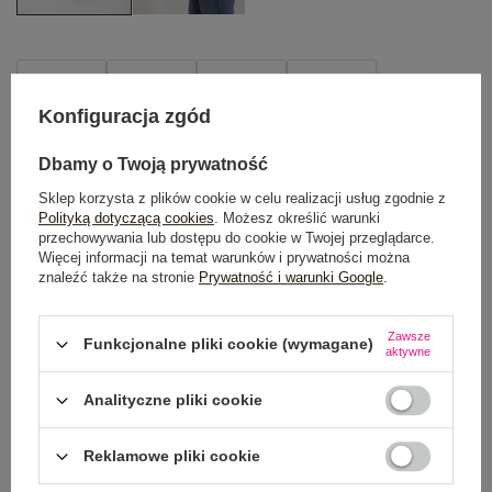
XL
3XL
2XL
4XL
Konfiguracja zgód
TABELA ROZMIARÓW
Dbamy o Twoją prywatność
DODAJ DO KOSZYKA
Sklep korzysta z plików cookie w celu realizacji usług zgodnie z
Polityką dotyczącą cookies
. Możesz określić warunki
przechowywania lub dostępu do cookie w Twojej przeglądarce.
Możesz kupić także poprzez:
Więcej informacji na temat warunków i prywatności można
znaleźć także na stronie
Prywatność i warunki Google
.
Zawsze
Funkcjonalne pliki cookie (wymagane)
Dostawa
od 7,99 zł
aktywne
Do darmowej dostawy brakuje
200,00 zł
Analityczne pliki cookie
Wysyłka w
poniedziałek
Reklamowe pliki cookie
100 dni na zwrot