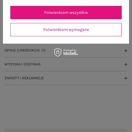
Potwierdzam wszystkie
OPIS PRODUKTU
Potwierdzam wymagane
GŁÓWNE PARAMETRY
OPINIE O PRODUKCIE
(1)
WYSYŁKA I DOSTAWA
ZWROTY I REKLAMACJE